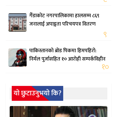
गैंडाकोट नगरपालिकामा हालसम्म ८६९
जनालाई अपाङ्गता परिचयपत्र वितरण
९
पाकिस्तानको ब्रोड पिकमा हिमपहिरो:
निर्मल पुर्जासहित १० आरोही सम्पर्कविहीन
१०
यो छुटाउनुभयो कि?