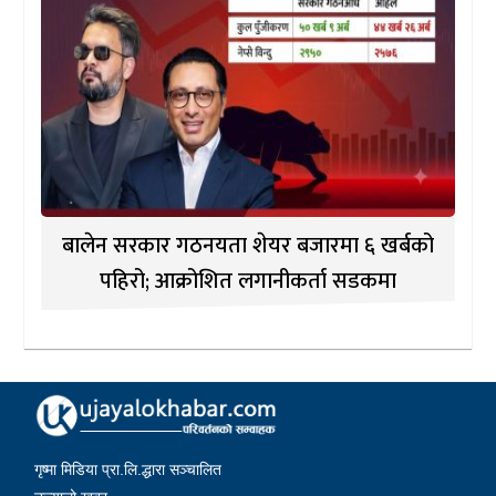
बालेन सरकार गठनयता शेयर बजारमा ६ खर्बको
पहिरो; आक्रोशित लगानीकर्ता सडकमा
गृष्मा मिडिया प्रा.लि.द्धारा सञ्चालित