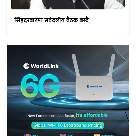
सिंहदरबारमा सर्वदलीय बैठक बस्दै