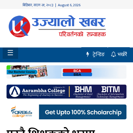
बिहिबार
,
साउन
२१
,
२०८३
| August 6, 2026
होमपेज
नवलपुर
विशेष
☰
ट्रेन्डिङ
भर्खरै
मध्य
नेपाल
चितवन
सेरोफेरो
समाचार
राजनीति