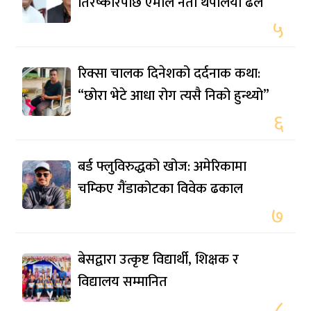
तिरष्कारपछि एमाले नेता थपलिया ढले
५
रिक्सा चालक दिनेशको दर्दनाक कथा:
“छोरा भेटे आधा रोग त्यसै निको हुन्थ्यो”
६
बर्ड फ्लुविरुद्धको खोज: अमेरिकामा
चम्किए गैंडाकोटका विवेक ढकाल
७
बेसद्वारा उत्कृष्ट विद्यार्थी, शिक्षक र
विद्यालय सम्मानित
८