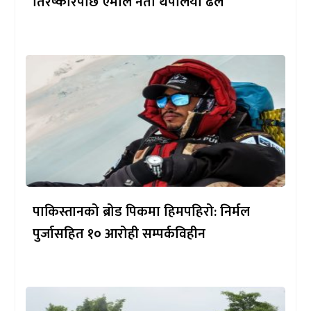
तिरष्कारपछि एमाले नेता थपलिया ढले
पाकिस्तानको ब्रोड पिकमा हिमपहिरो: निर्मल
पुर्जासहित १० आरोही सम्पर्कविहीन