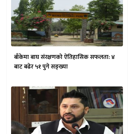
बाँकेमा बाघ संरक्षणको ऐतिहासिक सफलता: ४
बाट बढेर ५१ पुगे सङ्ख्या