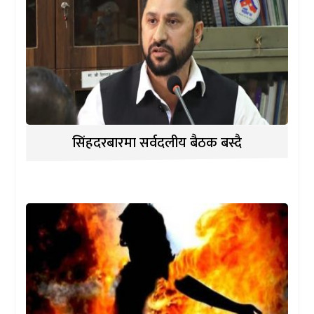
सिंहदरबारमा सर्वदलीय बैठक बस्दै