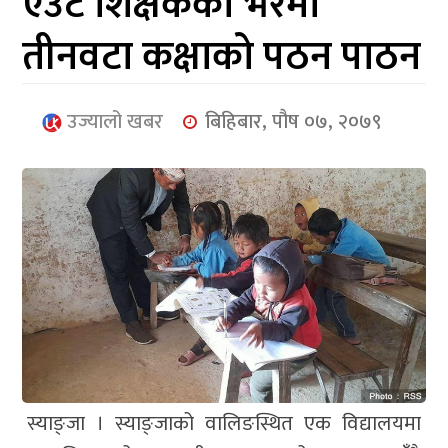
एउटै शिक्षकको भरमा
आर्थिक
तीनवटा कक्षाको पठन पाठन
मनोरञ्जन
खेलकुद
उज्यालो खबर
बिहिबार, पौष ०७, २०७९
अन्तर्राष्ट्रिय/
प्रबास
युनिकोड
स्याङ्जा । स्याङ्जाको वालिङस्थित एक विद्यालयमा