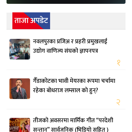
ताजा अपडेट
नवलपुरका प्रजिअ र प्रहरी प्रमुखलाई
उद्योग वाणिज्य संघको ज्ञापनपत्र
१
गैँडाकोटका भावी मेयरका रूपमा चर्चामा
रहेका बोधराज लम्साल को हुन्?
२
तीजको अवसरमा मार्मिक गीत “परदेशी
सन्तान” सार्वजनिक (भिडियो सहित )