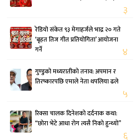
३
रेडियो संकेत ९३ मेगाहर्जले भाद्र २० गते
‘बृहत तिज गीत प्रतियोगिता’ आयोजना
गर्ने
४
गुण्डुको मध्यरातीको तनाव: अपमान र
तिरष्कारपछि एमाले नेता थपलिया ढले
५
रिक्सा चालक दिनेशको दर्दनाक कथा:
“छोरा भेटे आधा रोग त्यसै निको हुन्थ्यो”
६