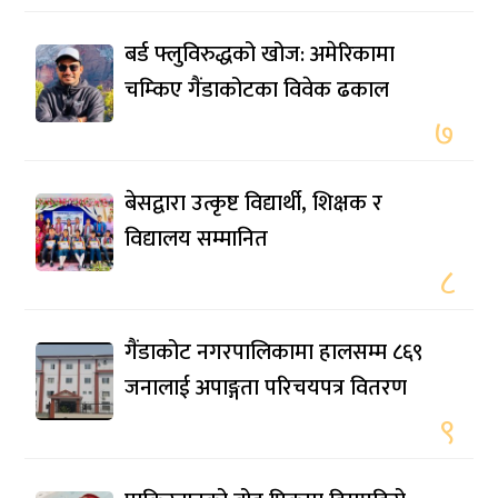
बर्ड फ्लुविरुद्धको खोज: अमेरिकामा
चम्किए गैंडाकोटका विवेक ढकाल
७
बेसद्वारा उत्कृष्ट विद्यार्थी, शिक्षक र
विद्यालय सम्मानित
८
गैंडाकोट नगरपालिकामा हालसम्म ८६९
जनालाई अपाङ्गता परिचयपत्र वितरण
९