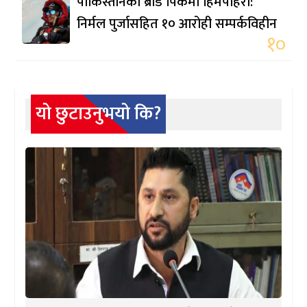
पाकिस्तानको ब्रोड पिकमा हिमपहिरो:
निर्मल पुर्जासहित १० आरोही सम्पर्कविहीन
१०
यो छुटाउनुभयो कि?