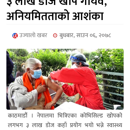
३ लाख डोज खोप गायव,
आर्थिक
अनियमितताको आशंका
मनोरञ्जन
खेलकुद
उज्यालो खबर
बुधबार, साउन ०६, २०७८
अन्तर्राष्ट्रिय/
प्रबास
युनिकोड
काठमाडौं । नेपालमा भित्रिएका कोभिसिल्ड खोपको
लगभग ३ लाख डोज कहाँ प्रयोग भयो भन्ने स्वास्थ्य