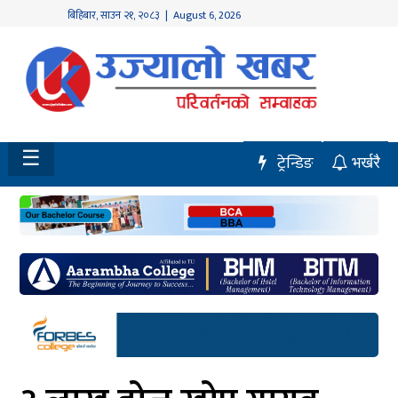
बिहिबार
,
साउन
२१
,
२०८३
| August 6, 2026
होमपेज
नवलपुर
विशेष
☰
ट्रेन्डिङ
भर्खरै
मध्य
नेपाल
चितवन
सेरोफेरो
समाचार
राजनीति