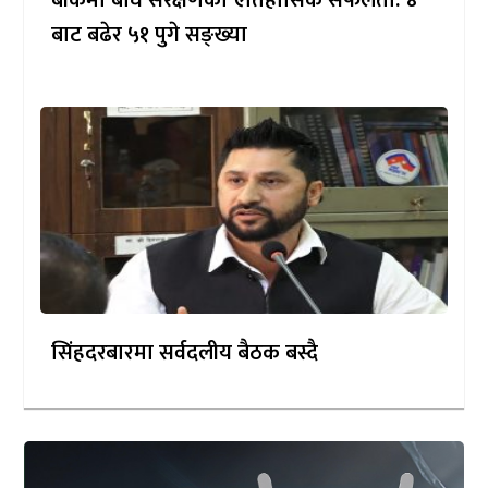
बाँकेमा बाघ संरक्षणको ऐतिहासिक सफलता: ४
बाट बढेर ५१ पुगे सङ्ख्या
सिंहदरबारमा सर्वदलीय बैठक बस्दै