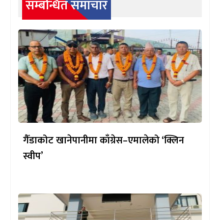
सम्बन्धित समाचार
गैँडाकोट खानेपानीमा काँग्रेस–एमालेको ‘क्लिन
स्वीप’