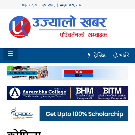
आइतबार
,
साउन
२४
,
२०८३
| August 9, 2026
होमपेज
नवलपुर
विशेष
☰
ट्रेन्डिङ
भर्खरै
मध्य
नेपाल
चितवन
सेरोफेरो
समाचार
राजनीति