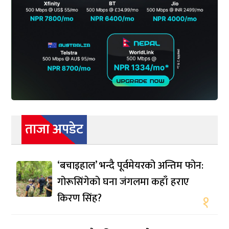
ताजा अपडेट
‘बचाइहाल’ भन्दै पूर्वमेयरको अन्तिम फोन:
गोरूसिंगेको घना जंगलमा कहाँ हराए
किरण सिंह?
१