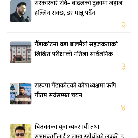
सरकारबारे रवि– बादलको टुक्रामा जहाज
हल्लिन सक्छ, डर मान्नु पर्दैन
२
गैँडाकोटमा वडा बालमैत्री सहजकर्ताको
लिखित परीक्षाको नतिजा सार्वजनिक
३
रास्वपा गैंडाकोटको कोषाध्यक्षमा ऋषि
गौतम सर्वसम्मत चयन
४
चितवनका युवा व्यवसायी तथा
सञ्चारकर्मीलाई १ लाख रुपैयाँको लक्की ड्र