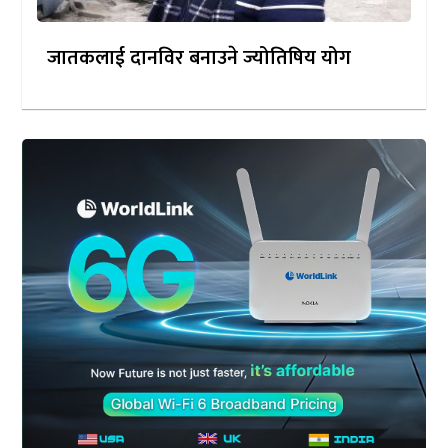
जातकलाई दानविर बनाउने ज्योतिषिय योग