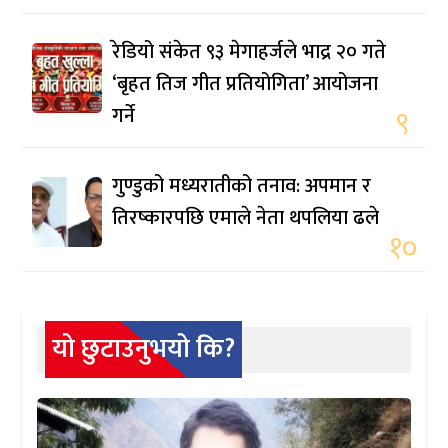
रेडियो संकेत ९३ मेगाहर्जले भाद्र २० गते
‘बृहत तिज गीत प्रतियोगिता’ आयोजना
गर्ने
९
गुण्डुको मध्यरातीको तनाव: अपमान र
तिरष्कारपछि एमाले नेता थपलिया ढले
१०
यो छुटाउनुभयो कि?