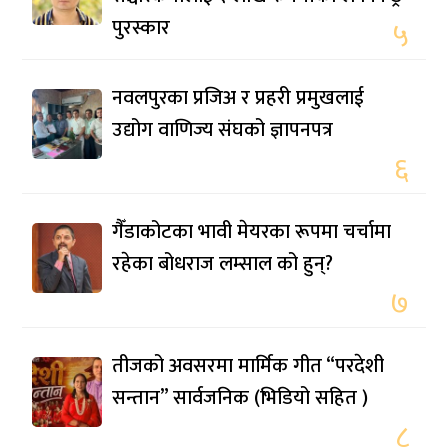
पुरस्कार
५
नवलपुरका प्रजिअ र प्रहरी प्रमुखलाई
उद्योग वाणिज्य संघको ज्ञापनपत्र
६
गैँडाकोटका भावी मेयरका रूपमा चर्चामा
रहेका बोधराज लम्साल को हुन्?
७
तीजको अवसरमा मार्मिक गीत “परदेशी
सन्तान” सार्वजनिक (भिडियो सहित )
८