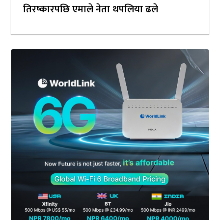
तिरष्कारपछि एमाले नेता थपलिया ढले