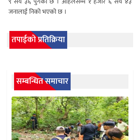
९ सय ३६ पुगेको छ । अहिलेसम्म १ हजार ६ सय ४३
जनालाई निको भएको छ ।
तपाईको प्रतिक्रिया
सम्बन्धित समाचार