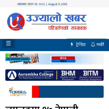
आइतबार
,
साउन
२४
,
२०८३
| August 9, 2026
होमपेज
नवलपुर
विशेष
☰
ट्रेन्डिङ
भर्खरै
मध्य
नेपाल
चितवन
सेरोफेरो
समाचार
राजनीति