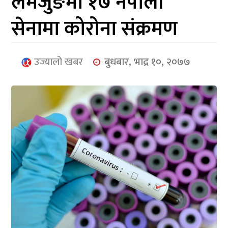
लमजुङमा १७ नेपाली
आर्थिक
सेनामा कोरोना संक्रमण
मनोरञ्जन
खेलकुद
उज्यालो खबर
बुधबार, भाद्र १०, २०७७
अन्तर्राष्ट्रिय/
प्रबास
युनिकोड