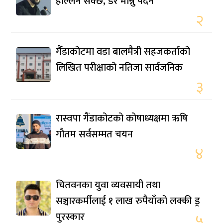
हल्लिन सक्छ, डर मान्नु पर्दैन
२
गैँडाकोटमा वडा बालमैत्री सहजकर्ताको
लिखित परीक्षाको नतिजा सार्वजनिक
३
रास्वपा गैंडाकोटको कोषाध्यक्षमा ऋषि
गौतम सर्वसम्मत चयन
४
चितवनका युवा व्यवसायी तथा
सञ्चारकर्मीलाई १ लाख रुपैयाँको लक्की ड्र
पुरस्कार
५