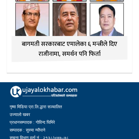
बागमती सरकारबाट एमालेका ६ मन्त्रीले दिए
राजीनामा, समर्थन पनि फिर्ता
गृष्मा मिडिया प्रा.लि.द्धारा सञ्चालित
उज्यालो खबर
प्रधानसम्पादक : गोविन्द घिमिरे
सम्पादक : सुस्मा न्यौपाने
सूचना विभाग दर्ता नं : २१३८/०७७–७८