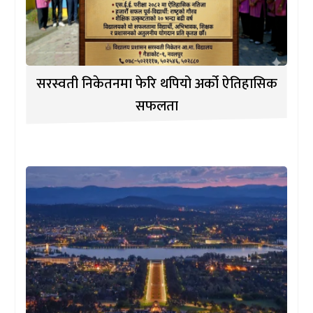
सरस्वती निकेतनमा फेरि थपियो अर्को ऐतिहासिक
सफलता