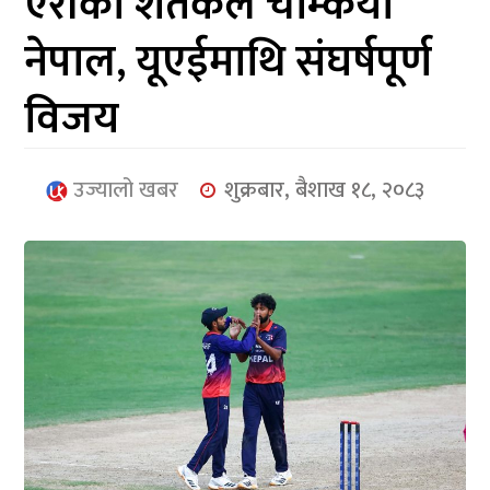
ऐरीको शतकले चम्कियो
आर्थिक
नेपाल, यूएईमाथि संघर्षपूर्ण
मनोरञ्जन
विजय
खेलकुद
अन्तर्राष्ट्रिय/
उज्यालो खबर
शुक्रबार, बैशाख १८, २०८३
प्रबास
युनिकोड