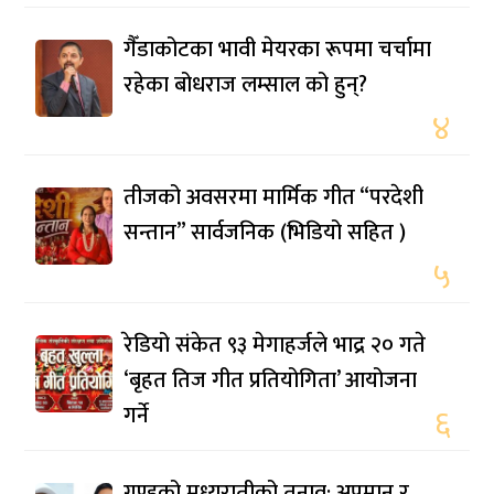
गैँडाकोटका भावी मेयरका रूपमा चर्चामा
रहेका बोधराज लम्साल को हुन्?
४
तीजको अवसरमा मार्मिक गीत “परदेशी
सन्तान” सार्वजनिक (भिडियो सहित )
५
रेडियो संकेत ९३ मेगाहर्जले भाद्र २० गते
‘बृहत तिज गीत प्रतियोगिता’ आयोजना
गर्ने
६
गुण्डुको मध्यरातीको तनाव: अपमान र