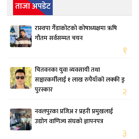
ताजा अपडेट
रास्वपा गैंडाकोटको कोषाध्यक्षमा ऋषि
गौतम सर्वसम्मत चयन
१
चितवनका युवा व्यवसायी तथा
सञ्चारकर्मीलाई १ लाख रुपैयाँको लक्की ड्र
पुरस्कार
२
नवलपुरका प्रजिअ र प्रहरी प्रमुखलाई
उद्योग वाणिज्य संघको ज्ञापनपत्र
३