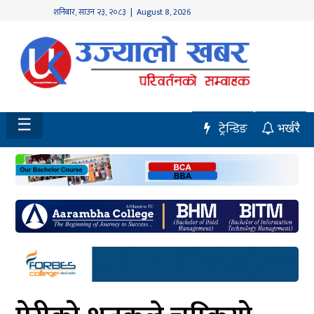
शनिबार
,
साउन
२३
,
२०८३
| August 8, 2026
होमपेज
नवलपुर
विशेष
☰
ट्रेन्डिङ
भर्खरै
मध्य
नेपाल
चितवन
सेरोफेरो
समाचार
राजनीति