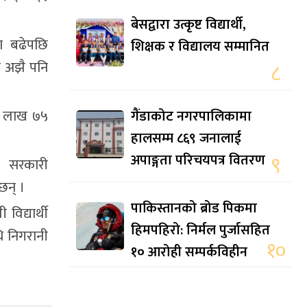
बेसद्वारा उत्कृष्ट विद्यार्थी,
ा बढेपछि
शिक्षक र विद्यालय सम्मानित
े अझै पनि
८
गैंडाकोट नगरपालिकामा
ा ४ लाख ७५
हालसम्म ८६९ जनालाई
अपाङ्गता परिचयपत्र वितरण
९
 । सरकारी
छन् ।
पाकिस्तानको ब्रोड पिकमा
विद्यार्थी
हिमपहिरो: निर्मल पुर्जासहित
ि निगरानी
१०
१० आरोही सम्पर्कविहीन