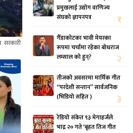
प्रमुखलाई उद्योग वाणिज्य
संघको ज्ञापनपत्र
१
गैँडाकोटका भावी मेयरका
ला सरकारी
रूपमा चर्चामा रहेका बोधराज
लम्साल को हुन्?
२
तीजको अवसरमा मार्मिक गीत
“परदेशी सन्तान” सार्वजनिक
(भिडियो सहित )
३
रेडियो संकेत ९३ मेगाहर्जले
भाद्र २० गते ‘बृहत तिज गीत