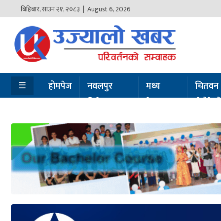
बिहिबार
,
साउन
२१
,
२०८३
| August 6, 2026
होमपेज
नवलपुर
विशेष
☰
होमपेज
नवलपुर
मध्य
चितवन
विशेष
नेपाल
सेरोफेर
मध्य
नेपाल
चितवन
सेरोफेरो
समाचार
राजनीति