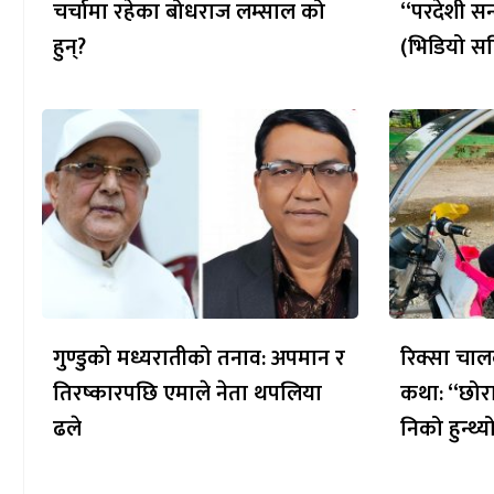
चर्चामा रहेका बोधराज लम्साल को
“परदेशी सन
हुन्?
(भिडियो सह
गुण्डुको मध्यरातीको तनाव: अपमान र
रिक्सा चाल
तिरष्कारपछि एमाले नेता थपलिया
कथा: “छोरा
ढले
निको हुन्थ्य