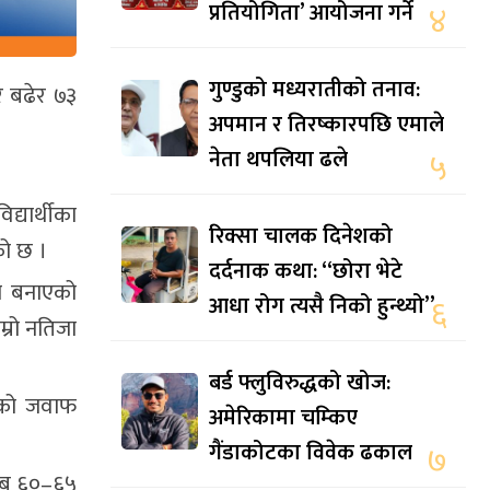
प्रतियोगिता’ आयोजना गर्ने
४
गुण्डुको मध्यरातीको तनाव:
र बढेर ७३
अपमान र तिरष्कारपछि एमाले
नेता थपलिया ढले
५
्यार्थीका
रिक्सा चालक दिनेशको
को छ ।
दर्दनाक कथा: “छोरा भेटे
डा बनाएको
आधा रोग त्यसै निको हुन्थ्यो”
६
म्रो नतिजा
बर्ड फ्लुविरुद्धको खोज:
 यसको जवाफ
अमेरिकामा चम्किए
गैंडाकोटका विवेक ढकाल
७
रिब ६०–६५