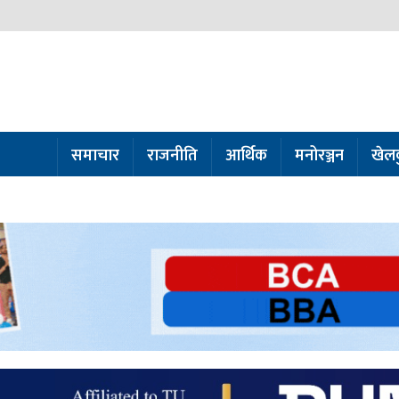
समाचार
राजनीति
आर्थिक
मनोरञ्जन
खेल
ो