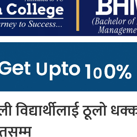
ली विद्यार्थीलाई ठूलो धक्क
शतसम्म