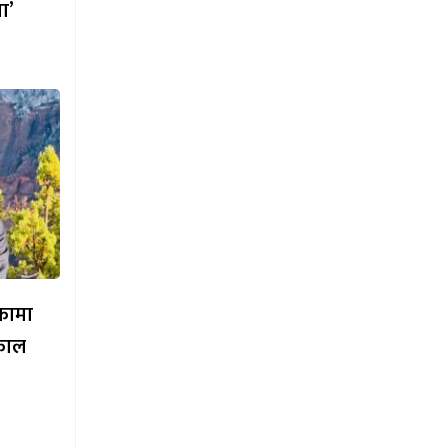
ा’
िकामा
काल