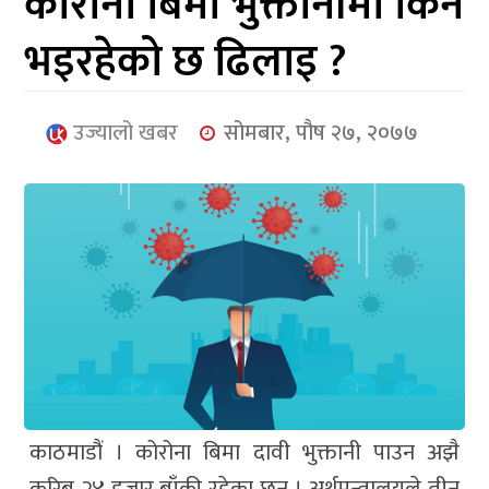
कोरोना बिमा भुक्तानीमा किन
आर्थिक
भइरहेको छ ढिलाइ ?
मनोरञ्जन
खेलकुद
उज्यालो खबर
सोमबार, पौष २७, २०७७
अन्तर्राष्ट्रिय/
प्रबास
युनिकोड
काठमाडौं । कोरोना बिमा दावी भुक्तानी पाउन अझै