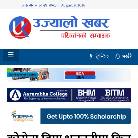
आइतबार
,
साउन
२४
,
२०८३
| August 9, 2026
होमपेज
नवलपुर
विशेष
☰
ट्रेन्डिङ
भर्खरै
मध्य
नेपाल
चितवन
सेरोफेरो
समाचार
राजनीति