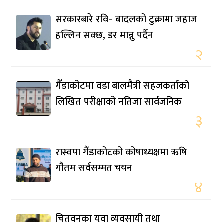
सरकारबारे रवि– बादलको टुक्रामा जहाज
हल्लिन सक्छ, डर मान्नु पर्दैन
२
गैँडाकोटमा वडा बालमैत्री सहजकर्ताको
लिखित परीक्षाको नतिजा सार्वजनिक
३
रास्वपा गैंडाकोटको कोषाध्यक्षमा ऋषि
गौतम सर्वसम्मत चयन
४
चितवनका युवा व्यवसायी तथा