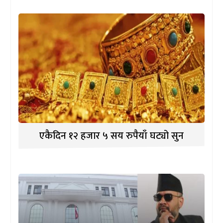
एकैदिन १२ हजार ५ सय रुपैयाँ घट्यो सुन