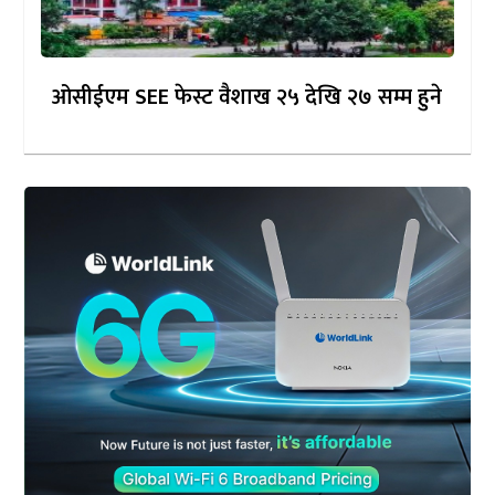
ओसीईएम SEE फेस्ट वैशाख २५ देखि २७ सम्म हुने