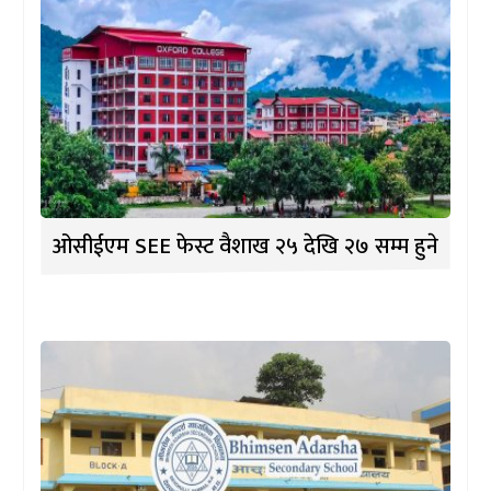
ओसीईएम SEE फेस्ट वैशाख २५ देखि २७ सम्म हुने