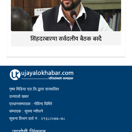
सिंहदरबारमा सर्वदलीय बैठक बस्दै
गृष्मा मिडिया प्रा.लि.द्धारा सञ्चालित
उज्यालो खबर
प्रधानसम्पादक : गोविन्द घिमिरे
सम्पादक : सुस्मा न्यौपाने
सूचना विभाग दर्ता नं : २१३८/०७७–७८
उपयोगी लिंकहरु