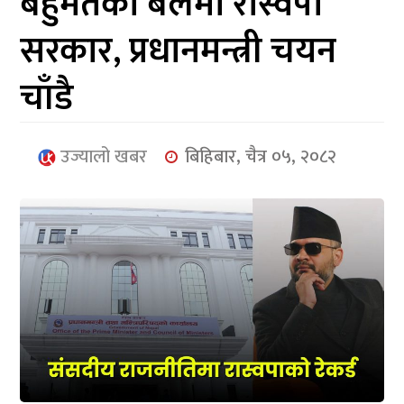
बहुमतको बलमा रास्वपा
आर्थिक
सरकार, प्रधानमन्त्री चयन
मनोरञ्जन
चाँडै
खेलकुद
अन्तर्राष्ट्रिय/
उज्यालो खबर
बिहिबार, चैत्र ०५, २०८२
प्रबास
युनिकोड