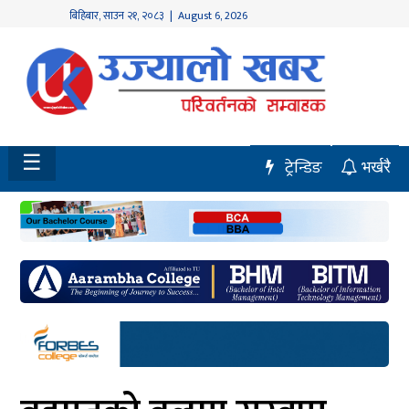
बिहिबार
,
साउन
२१
,
२०८३
| August 6, 2026
होमपेज
नवलपुर
विशेष
☰
ट्रेन्डिङ
भर्खरै
मध्य
नेपाल
चितवन
सेरोफेरो
समाचार
राजनीति