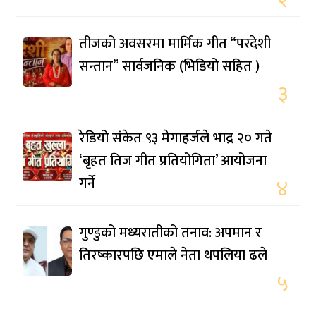
२
तीजको अवसरमा मार्मिक गीत “परदेशी
सन्तान” सार्वजनिक (भिडियो सहित )
३
रेडियो संकेत ९३ मेगाहर्जले भाद्र २० गते
‘बृहत तिज गीत प्रतियोगिता’ आयोजना
गर्ने
४
गुण्डुको मध्यरातीको तनाव: अपमान र
तिरष्कारपछि एमाले नेता थपलिया ढले
५