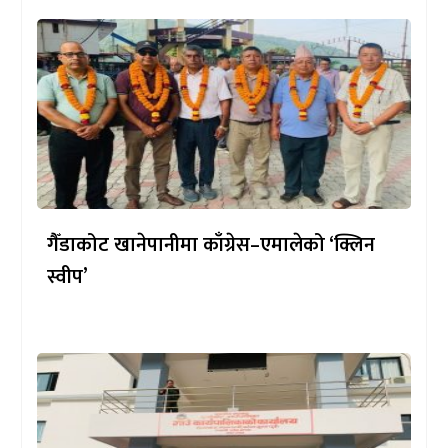
गैँडाकोट खानेपानीमा काँग्रेस–एमालेको ‘क्लिन
स्वीप’