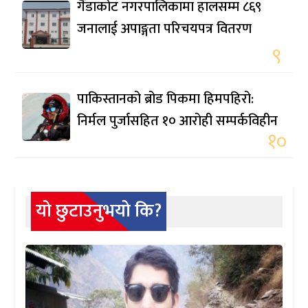
गैंडाकोट नगरपालिकामा हालसम्म ८६९
जनालाई अपाङ्गता परिचयपत्र वितरण
९
पाकिस्तानको ब्रोड पिकमा हिमपहिरो:
निर्मल पुर्जासहित १० आरोही सम्पर्कविहीन
१०
यो छुटाउनुभयो कि?