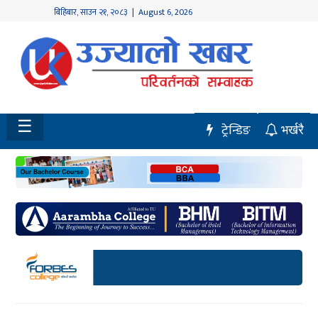
बिहिबार
,
साउन
२१
,
२०८३
| August 6, 2026
होमपेज
नवलपुर
विशेष
☰
ट्रेन्डिङ
भर्खरै
मध्य
नेपाल
चितवन
सेरोफेरो
समाचार
राजनीति