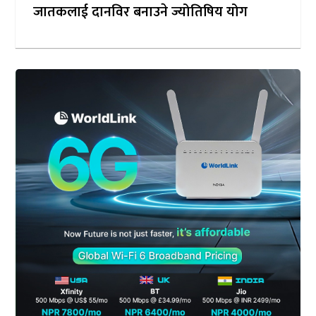
जातकलाई दानविर बनाउने ज्योतिषिय योग