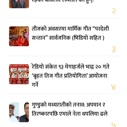
२
तीजको अवसरमा मार्मिक गीत “परदेशी
सन्तान” सार्वजनिक (भिडियो सहित )
३
रेडियो संकेत ९३ मेगाहर्जले भाद्र २० गते
‘बृहत तिज गीत प्रतियोगिता’ आयोजना
गर्ने
४
गुण्डुको मध्यरातीको तनाव: अपमान र
तिरष्कारपछि एमाले नेता थपलिया ढले
५