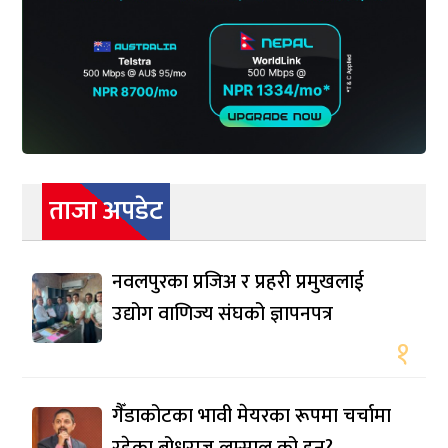
ताजा अपडेट
नवलपुरका प्रजिअ र प्रहरी प्रमुखलाई
उद्योग वाणिज्य संघको ज्ञापनपत्र
१
गैँडाकोटका भावी मेयरका रूपमा चर्चामा
रहेका बोधराज लम्साल को हुन्?