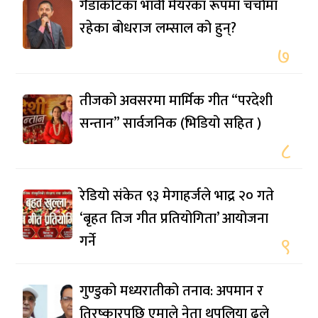
गैँडाकोटका भावी मेयरका रूपमा चर्चामा
रहेका बोधराज लम्साल को हुन्?
७
तीजको अवसरमा मार्मिक गीत “परदेशी
सन्तान” सार्वजनिक (भिडियो सहित )
८
रेडियो संकेत ९३ मेगाहर्जले भाद्र २० गते
‘बृहत तिज गीत प्रतियोगिता’ आयोजना
गर्ने
९
गुण्डुको मध्यरातीको तनाव: अपमान र
तिरष्कारपछि एमाले नेता थपलिया ढले