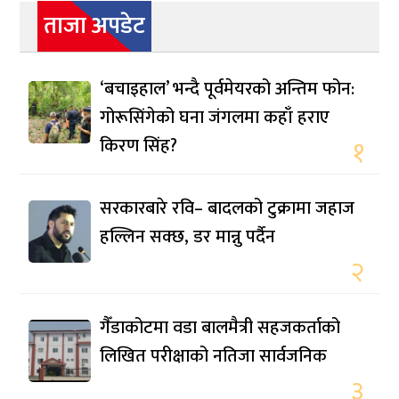
ताजा अपडेट
‘बचाइहाल’ भन्दै पूर्वमेयरको अन्तिम फोन:
गोरूसिंगेको घना जंगलमा कहाँ हराए
किरण सिंह?
१
सरकारबारे रवि– बादलको टुक्रामा जहाज
हल्लिन सक्छ, डर मान्नु पर्दैन
२
गैँडाकोटमा वडा बालमैत्री सहजकर्ताको
लिखित परीक्षाको नतिजा सार्वजनिक
३