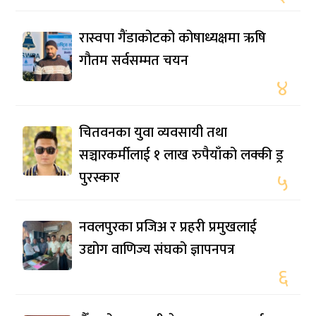
रास्वपा गैंडाकोटको कोषाध्यक्षमा ऋषि
गौतम सर्वसम्मत चयन
४
चितवनका युवा व्यवसायी तथा
सञ्चारकर्मीलाई १ लाख रुपैयाँको लक्की ड्र
पुरस्कार
५
नवलपुरका प्रजिअ र प्रहरी प्रमुखलाई
उद्योग वाणिज्य संघको ज्ञापनपत्र
६