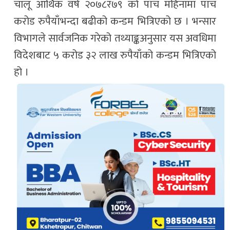
चालू आर्थिक वर्ष २०७८र७९ को पाँच महिनामा पाँच
करोड रुपैयाँभन्दा बढीको कन्डम भित्रिएको छ । भन्सार
विभागले सार्वजनिक गरेको तथ्याङ्कअनुसार यस अवधिमा
विदेशबाट ५ करोड ३२ लाख रुपैयाँको कन्डम भित्रिएको
हो ।