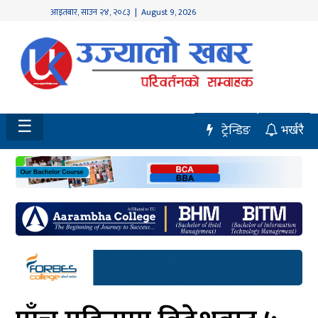
आइतबार
,
साउन
२४
,
२०८३
| August 9, 2026
होमपेज
नवलपुर
विशेष
☰
ट्रेन्डिङ
भर्खरै
मध्य
नेपाल
चितवन
सेरोफेरो
समाचार
राजनीति