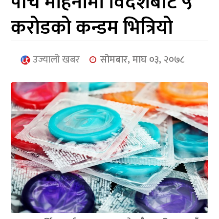
पाँच महिनामा विदेशबाट ५
आर्थिक
करोडको कन्डम भित्रियो
मनोरञ्जन
खेलकुद
उज्यालो खबर
सोमबार, माघ ०३, २०७८
अन्तर्राष्ट्रिय/
प्रबास
युनिकोड