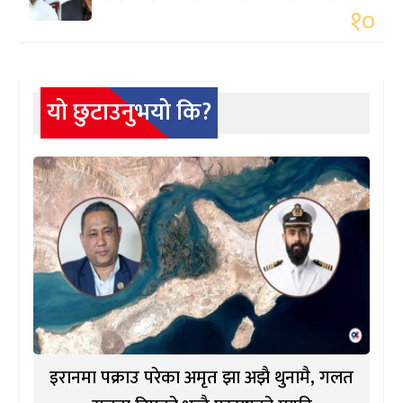
१०
यो छुटाउनुभयो कि?
इरानमा पक्राउ परेका अमृत झा अझै थुनामै, गलत