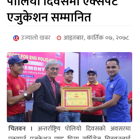
पोलियो दिवसमा एक्सपर्ट
आर्थिक
एजुकेशन सम्मानित
मनोरञ्जन
खेलकुद
उज्यालो खबर
आइतबार, कार्तिक ०७, २०७८
अन्तर्राष्ट्रिय/
प्रबास
युनिकोड
चितवन ।
अन्तर्राष्ट्रिय पोलियो दिवसको अवसरमा
एक्सपर्ट एजुकेशन एण्ड भिसा सर्भिसेज चितवनलाई