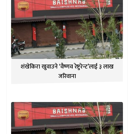
शंखेकिरा खुवाउने ‘वैष्णव रेष्टुरेन्ट’लाई ३ लाख
जरिवाना