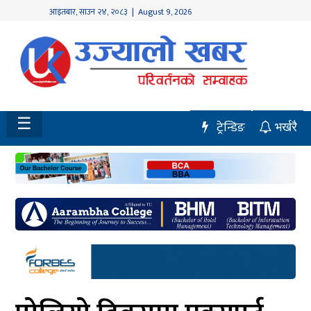
आइतबार
,
साउन
२४
,
२०८३
| August 9, 2026
होमपेज
नवलपुर
विशेष
☰
ट्रेन्डिङ
भर्खरै
मध्य
नेपाल
चितवन
सेरोफेरो
समाचार
राजनीति