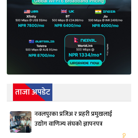
ताजा अपडेट
नवलपुरका प्रजिअ र प्रहरी प्रमुखलाई
उद्योग वाणिज्य संघको ज्ञापनपत्र
१