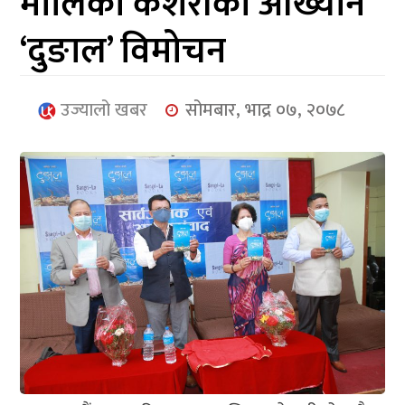
मालिका केशरीको आख्यान
आर्थिक
‘दुङाल’ विमोचन
मनोरञ्जन
खेलकुद
उज्यालो खबर
सोमबार, भाद्र ०७, २०७८
अन्तर्राष्ट्रिय/
प्रबास
युनिकोड