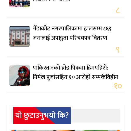
८
गैंडाकोट नगरपालिकामा हालसम्म ८६९
जनालाई अपाङ्गता परिचयपत्र वितरण
९
पाकिस्तानको ब्रोड पिकमा हिमपहिरो:
निर्मल पुर्जासहित १० आरोही सम्पर्कविहीन
१०
यो छुटाउनुभयो कि?