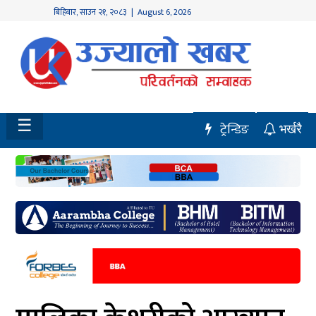
बिहिबार
,
साउन
२१
,
२०८३
| August 6, 2026
होमपेज
नवलपुर
विशेष
☰
ट्रेन्डिङ
भर्खरै
मध्य
नेपाल
चितवन
सेरोफेरो
समाचार
राजनीति