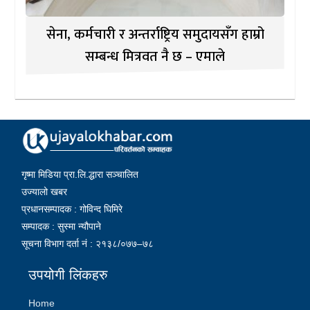
सेना, कर्मचारी र अन्तर्राष्ट्रिय समुदायसँग हाम्रो
सम्बन्ध मित्रवत नै छ – एमाले
गृष्मा मिडिया प्रा.लि.द्धारा सञ्चालित
उज्यालो खबर
प्रधानसम्पादक : गोविन्द घिमिरे
सम्पादक : सुस्मा न्यौपाने
सूचना विभाग दर्ता नं : २१३८/०७७–७८
उपयोगी लिंकहरु
Home