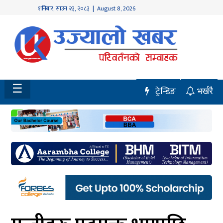
शनिबार
,
साउन
२३
,
२०८३
| August 8, 2026
होमपेज
नवलपुर
विशेष
☰
ट्रेन्डिङ
भर्खरै
मध्य
नेपाल
चितवन
सेरोफेरो
समाचार
राजनीति