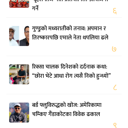
गर्ने
६
गुण्डुको मध्यरातीको तनाव: अपमान र
तिरष्कारपछि एमाले नेता थपलिया ढले
७
रिक्सा चालक दिनेशको दर्दनाक कथा:
“छोरा भेटे आधा रोग त्यसै निको हुन्थ्यो”
८
बर्ड फ्लुविरुद्धको खोज: अमेरिकामा
चम्किए गैंडाकोटका विवेक ढकाल
९