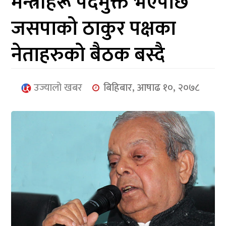
मन्त्रीहरू पदमुक्त भएपछि
आर्थिक
जसपाको ठाकुर पक्षका
मनोरञ्जन
नेताहरुकाे बैठक बस्दै
खेलकुद
अन्तर्राष्ट्रिय/
उज्यालो खबर
बिहिबार, आषाढ १०, २०७८
प्रबास
युनिकोड