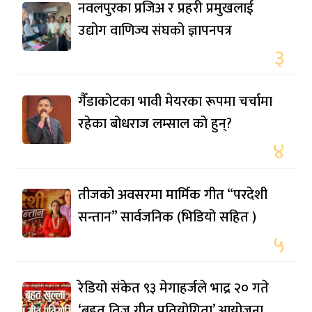
नवलपुरका प्रजिअ र प्रहरी प्रमुखलाई
उद्योग वाणिज्य संघको ज्ञापनपत्र
३
गैँडाकोटका भावी मेयरका रूपमा चर्चामा
रहेका बोधराज लम्साल को हुन्?
४
तीजको अवसरमा मार्मिक गीत “परदेशी
सन्तान” सार्वजनिक (भिडियो सहित )
५
रेडियो संकेत ९३ मेगाहर्जले भाद्र २० गते
‘बृहत तिज गीत प्रतियोगिता’ आयोजना