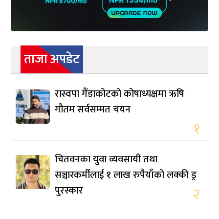
ताजा अपडेट
रास्वपा गैंडाकोटको कोषाध्यक्षमा ऋषि
गौतम सर्वसम्मत चयन
१
चितवनका युवा व्यवसायी तथा
सञ्चारकर्मीलाई १ लाख रुपैयाँको लक्की ड्र
पुरस्कार
२