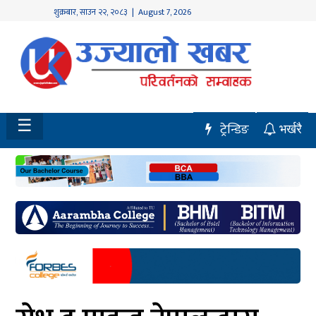
शुक्रबार
,
साउन
२२
,
२०८३
| August 7, 2026
होमपेज
नवलपुर
विशेष
☰
ट्रेन्डिङ
भर्खरै
मध्य
नेपाल
चितवन
सेरोफेरो
समाचार
राजनीति