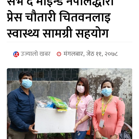
सेभ द माइन्ड नेपालद्धारा
आर्थिक
प्रेस चौतारी चितवनलाइ
मनोरञ्जन
स्वास्थ्य सामग्री सहयाेग
खेलकुद
अन्तर्राष्ट्रिय/
उज्यालो खबर
मंगलबार, जेठ ११, २०७८
प्रबास
युनिकोड