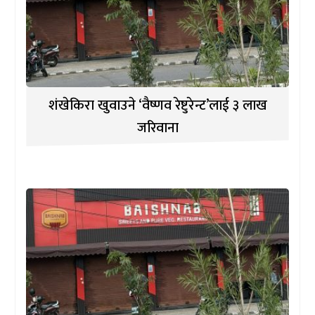
शंखेकिरा खुवाउने ‘वैष्णव रेष्टुरेन्ट’लाई ३ लाख
जरिवाना