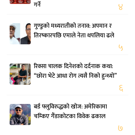
गर्ने
४
गुण्डुको मध्यरातीको तनाव: अपमान र
तिरष्कारपछि एमाले नेता थपलिया ढले
५
रिक्सा चालक दिनेशको दर्दनाक कथा:
“छोरा भेटे आधा रोग त्यसै निको हुन्थ्यो”
६
बर्ड फ्लुविरुद्धको खोज: अमेरिकामा
चम्किए गैंडाकोटका विवेक ढकाल
७