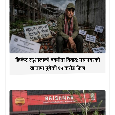
क्रिकेट रङ्गशालाको बक्यौता विवाद: महानगरको
खातामा पुगेको १५ करोड फ्रिज