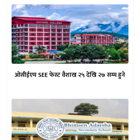
ओसीईएम SEE फेस्ट वैशाख २५ देखि २७ सम्म हुने