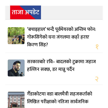
ताजा अपडेट
‘बचाइहाल’ भन्दै पूर्वमेयरको अन्तिम फोन:
गोरूसिंगेको घना जंगलमा कहाँ हराए
किरण सिंह?
१
सरकारबारे रवि– बादलको टुक्रामा जहाज
हल्लिन सक्छ, डर मान्नु पर्दैन
२
गैँडाकोटमा वडा बालमैत्री सहजकर्ताको
लिखित परीक्षाको नतिजा सार्वजनिक