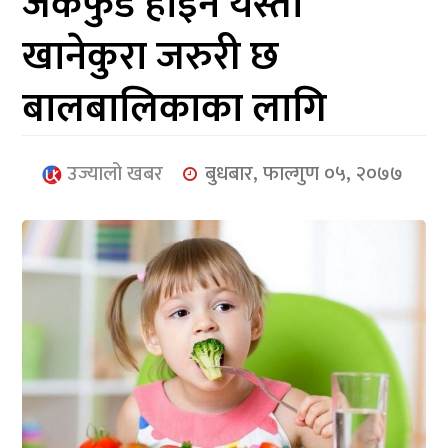
जंकफुड होइन यस्ता
आर्थिक
खानेकुरा जरुरी छ
मनोरञ्जन
बालबालिकाका लागि
खेलकुद
अन्तर्राष्ट्रिय/
उज्यालो खबर
बुधबार, फाल्गुण ०५, २०७७
प्रबास
युनिकोड