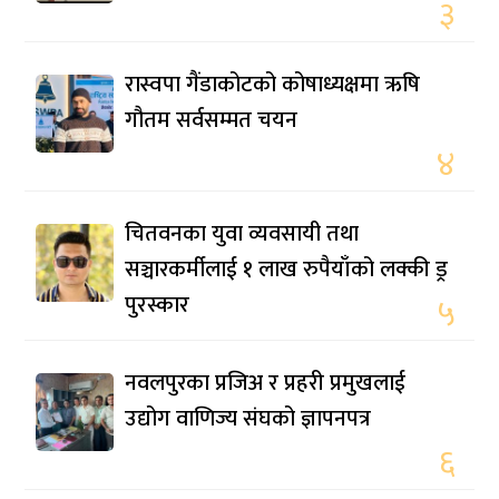
३
रास्वपा गैंडाकोटको कोषाध्यक्षमा ऋषि
गौतम सर्वसम्मत चयन
४
चितवनका युवा व्यवसायी तथा
सञ्चारकर्मीलाई १ लाख रुपैयाँको लक्की ड्र
पुरस्कार
५
नवलपुरका प्रजिअ र प्रहरी प्रमुखलाई
उद्योग वाणिज्य संघको ज्ञापनपत्र
६