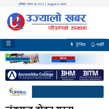
शनिबार
,
साउन
२३
,
२०८३
| August 8, 2026
होमपेज
नवलपुर
विशेष
☰
ट्रेन्डिङ
भर्खरै
मध्य
नेपाल
चितवन
सेरोफेरो
समाचार
राजनीति