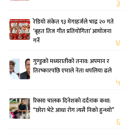
३
रेडियो संकेत ९३ मेगाहर्जले भाद्र २० गते
‘बृहत तिज गीत प्रतियोगिता’ आयोजना
गर्ने
४
गुण्डुको मध्यरातीको तनाव: अपमान र
तिरष्कारपछि एमाले नेता थपलिया ढले
५
रिक्सा चालक दिनेशको दर्दनाक कथा:
“छोरा भेटे आधा रोग त्यसै निको हुन्थ्यो”
६