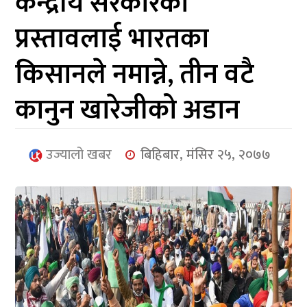
केन्द्रीय सरकारको
आर्थिक
प्रस्तावलाई भारतका
मनोरञ्जन
किसानले नमान्ने, तीन वटै
खेलकुद
कानुन खारेजीको अडान
अन्तर्राष्ट्रिय/
प्रबास
उज्यालो खबर
बिहिबार, मंसिर २५, २०७७
युनिकोड