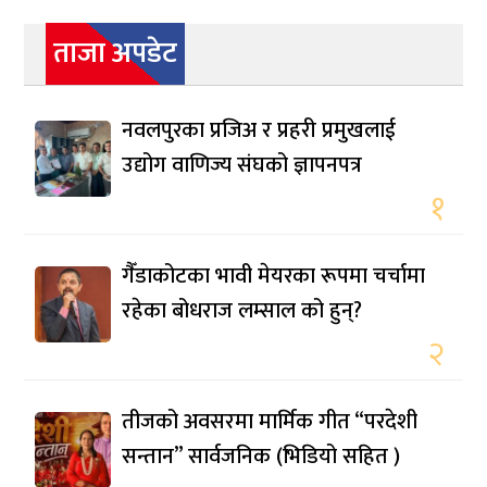
ताजा अपडेट
नवलपुरका प्रजिअ र प्रहरी प्रमुखलाई
उद्योग वाणिज्य संघको ज्ञापनपत्र
१
गैँडाकोटका भावी मेयरका रूपमा चर्चामा
रहेका बोधराज लम्साल को हुन्?
२
तीजको अवसरमा मार्मिक गीत “परदेशी
सन्तान” सार्वजनिक (भिडियो सहित )