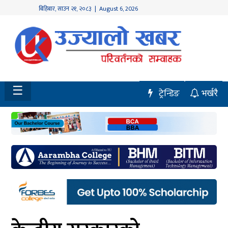
बिहिबार
,
साउन
२१
,
२०८३
| August 6, 2026
होमपेज
नवलपुर
विशेष
☰
ट्रेन्डिङ
भर्खरै
मध्य
नेपाल
चितवन
सेरोफेरो
समाचार
राजनीति