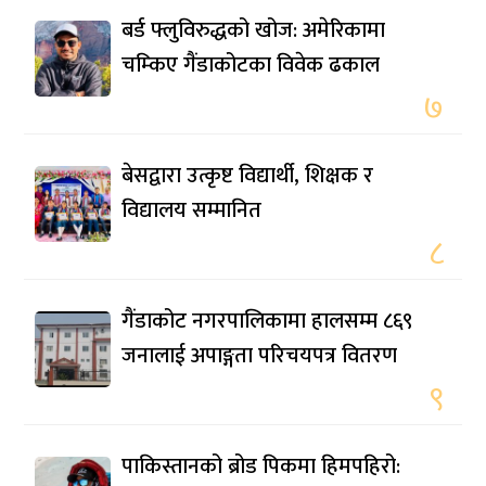
बर्ड फ्लुविरुद्धको खोज: अमेरिकामा
चम्किए गैंडाकोटका विवेक ढकाल
७
बेसद्वारा उत्कृष्ट विद्यार्थी, शिक्षक र
विद्यालय सम्मानित
८
गैंडाकोट नगरपालिकामा हालसम्म ८६९
जनालाई अपाङ्गता परिचयपत्र वितरण
९
पाकिस्तानको ब्रोड पिकमा हिमपहिरो: