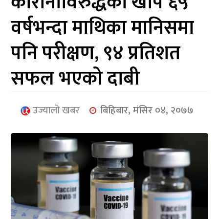
कोरोनाविरुद्धको खोप ६५
आर्थिक
वर्षभन्दा माथिका मानिसमा
मनोरञ्जन
पनि परीक्षण, ९४ प्रतिशत
खेलकुद
सफल भएको दाबी
अन्तर्राष्ट्रिय/
प्रबास
उज्यालो खबर
बिहिबार, मंसिर ०४, २०७७
युनिकोड