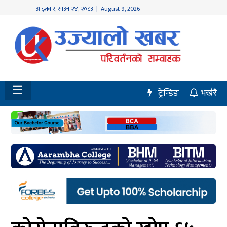
आइतबार
,
साउन
२४
,
२०८३
| August 9, 2026
होमपेज
नवलपुर
विशेष
☰
ट्रेन्डिङ
भर्खरै
मध्य
नेपाल
चितवन
सेरोफेरो
समाचार
राजनीति