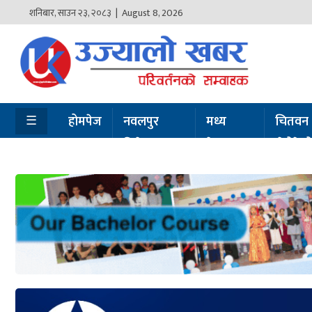
शनिबार
,
साउन
२३
,
२०८३
| August 8, 2026
होमपेज
नवलपुर
विशेष
☰
होमपेज
नवलपुर
मध्य
चितवन
विशेष
नेपाल
सेरोफेर
मध्य
नेपाल
चितवन
सेरोफेरो
समाचार
राजनीति