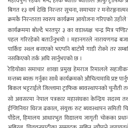
महत्वपुर्ण रहेको भन्दै हरेक ब्यक्ति ब्यक्तिले आँफु ट्राफिक प
बिगत १३ वर्ष देखि निरन्तर सुचना, समाचार र मनोरञ्जना
क्रमकै निरन्तरता स्वरुप कार्यक्रम आयोजना गरिएको उहाँले स्प
कार्यक्रममा बोल्दै भरतपुर ३ का वडाध्यक्ष चन्द्र मित्
पहल गरिरहेको बताउँनुभयो । महानगरले नारायणगढ बजार
पार्किङ स्थल बनाएको भएपनि बाटोमै गाडी रोक्ने तर सम्बन्धि
नसकिएको तर्क अघि सार्नुभएको छ ।
रेडियोका समाचार शाखा प्रमुख हेमराज रिमालले सहजीकरण ग
मन्तब्य ब्यक्त गर्नुका साथै कार्यक्रमको औचित्यमाथि प्रष्ट 
बिकल भट्टराईले जिल्लामा ट्राफिक ब्यवस्थापनको चुनौती तथा द
सो अवसरमा नेपाल पत्रकार महासंघका केन्द्रिय सदस्य त
ईन्जिनियर धिरज ढकाल, संयुक्त रुट ब्यवस्थापन समिती चि
पौडेल, हिमालय आधारभुत विद्यालय जागृती चोकका प्रधानाध्याप
अबिरल, चितवनपाटीका सम्पादक सबिन न्यौपाने लगायतले आँ