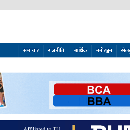
समाचार
राजनीति
आर्थिक
मनोरञ्जन
खेल
ो