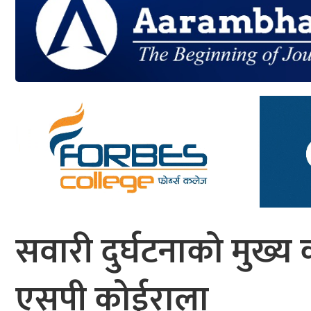
आर्थिक
मनोरञ्जन
खेलकुद
अन्तर्राष्ट्रिय/
प्रबास
युनिकोड
सवारी दुर्घटनाको मुख्य
एसपी कोईराला