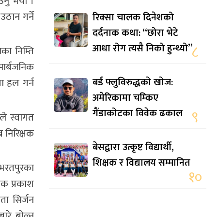
ाउँनु भयो ।
ठान गर्ने
रिक्सा चालक दिनेशको
दर्दनाक कथा: “छोरा भेटे
आधा रोग त्यसै निको हुन्थ्यो”
८
का निम्ति
सार्बजनिक
बर्ड फ्लुविरुद्धको खोज:
या हल गर्न
अमेरिकामा चम्किए
गैंडाकोटका विवेक ढकाल
९
ले स्वागत
ब निरिक्षक
बेसद्वारा उत्कृष्ट विद्यार्थी,
शिक्षक र विद्यालय सम्मानित
 भरतपुरका
१०
शक प्रकाश
ोता सिर्जन
रे बोल्नु