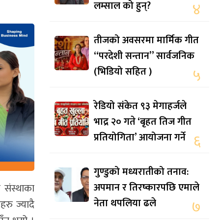
लम्साल को हुन्?
४
तीजको अवसरमा मार्मिक गीत
“परदेशी सन्तान” सार्वजनिक
(भिडियो सहित )
५
रेडियो संकेत ९३ मेगाहर्जले
भाद्र २० गते ‘बृहत तिज गीत
प्रतियोगिता’ आयोजना गर्ने
६
गुण्डुको मध्यरातीको तनाव:
अपमान र तिरष्कारपछि एमाले
 संस्थाका
नेता थपलिया ढले
७
रु ज्यादै