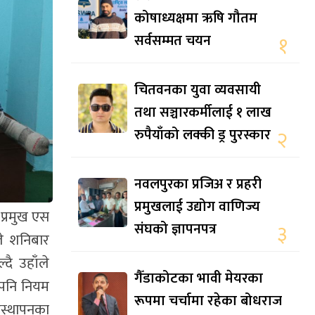
कोषाध्यक्षमा ऋषि गौतम
सर्वसम्मत चयन
१
चितवनका युवा व्यवसायी
तथा सञ्चारकर्मीलाई १ लाख
रुपैयाँको लक्की ड्र पुरस्कार
२
नवलपुरका प्रजिअ र प्रहरी
प्रमुखलाई उद्योग वाणिज्य
 प्रमुख एस
संघको ज्ञापनपत्र
३
ले शनिबार
्दै उहाँले
गैँडाकोटका भावी मेयरका
 पनि नियम
रूपमा चर्चामा रहेका बोधराज
वस्थापनका