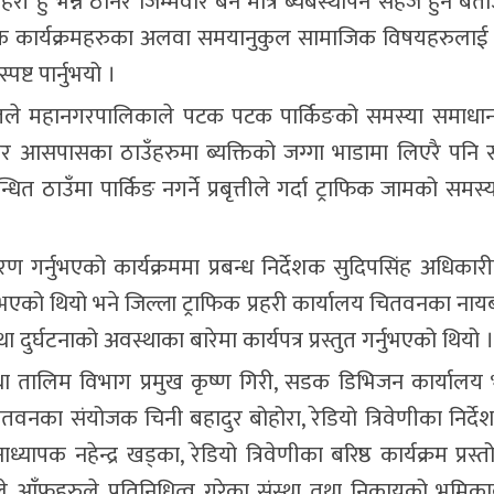
्रहरी हुँ भन्ने ठानेर जिम्मेवार बने मात्रै ब्यबस्थापन सहज हुने बत
त्मक कार्यक्रमहरुका अलवा समयानुकुल सामाजिक विषयहरुलाई उ
ष्ट पार्नुभयो ।
र पण्डितले महानगरपालिकाले पटक पटक पार्किङको समस्या समाधान
 आसपासका ठाउँहरुमा ब्यक्तिको जग्गा भाडामा लिएरै पनि 
त ठाउँमा पार्किङ नगर्ने प्रबृत्तीले गर्दा ट्राफिक जामको समस्
र्नुभएको कार्यक्रममा प्रबन्ध निर्देशक सुदिपसिंह अधिकारी
पार्नुभएको थियो भने जिल्ला ट्राफिक प्रहरी कार्यालय चितवनका नाय
ुर्घटनाको अवस्थाका बारेमा कार्यपत्र प्रस्तुत गर्नुभएको थियो ।
था तालिम विभाग प्रमुख कृष्ण गिरी, सडक डिभिजन कार्यालय
तवनका संयोजक चिनी बहादुर बोहोरा, रेडियो त्रिवेणीका निर्दे
क नहेन्द्र खड्का, रेडियो त्रिवेणीका बरिष्ठ कार्यक्रम प्रस्त
फुहरुले प्रतिनिधित्व गरेका संस्था तथा निकायको भुमिकाबा