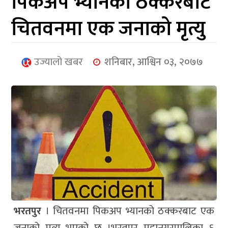
पिकअप भ्यानको ठक्करबाट
आर्थिक
चितवनमा एक जनाको मृत्यु
मनोरञ्जन
खेलकुद
उज्यालो खबर
शनिबार, आश्विन ०३, २०७७
अन्तर्राष्ट्रिय/
प्रबास
युनिकोड
भरतपुर
। चितवनमा पिकअप भ्यानको ठक्करबाट एक