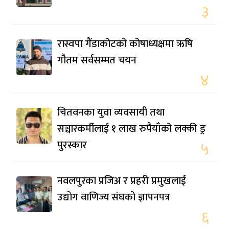
३
रास्वपा गैंडाकोटको कोषाध्यक्षमा ऋषि
गौतम सर्वसम्मत चयन
४
चितवनका युवा व्यवसायी तथा
सञ्चारकर्मीलाई १ लाख रुपैयाँको लक्की ड्र
पुरस्कार
५
नवलपुरका प्रजिअ र प्रहरी प्रमुखलाई
उद्योग वाणिज्य संघको ज्ञापनपत्र
६