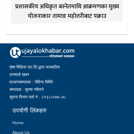
प्रशासकीय अधिकृत बस्नेतमाथि आक्रमणका मुख्य
योजनाकार तामाङ महोत्तरीबाट पक्राउ
गृष्मा मिडिया प्रा.लि.द्धारा सञ्चालित
उज्यालो खबर
प्रधानसम्पादक : गोविन्द घिमिरे
सम्पादक : सुस्मा न्यौपाने
सूचना विभाग दर्ता नं : २१३८/०७७–७८
उपयोगी लिंकहरु
Home
About Us