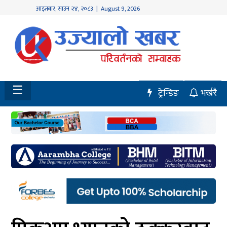
आइतबार
,
साउन
२४
,
२०८३
| August 9, 2026
होमपेज
नवलपुर
विशेष
☰
ट्रेन्डिङ
भर्खरै
मध्य
नेपाल
चितवन
सेरोफेरो
समाचार
राजनीति