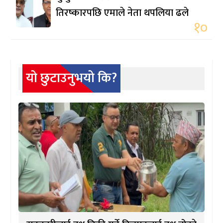
तिरष्कारपछि एमाले नेता थपलिया ढले
१०
यो छुटाउनुभयो कि?