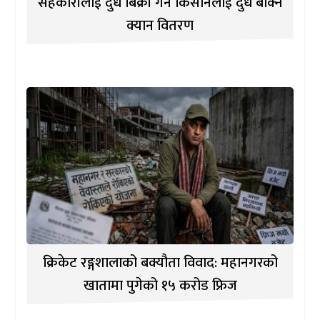
सहकारीलाई दुध बिक्री गर्ने किसानलाई दुध बोक्ने
क्यान वितरण
क्रिकेट रङ्गशालाको बक्यौता विवाद: महानगरको
खातामा पुगेको १५ करोड फ्रिज