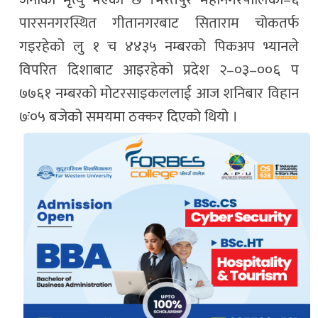
जनाको मृत्यु भएको छ ।भरतपुर महानगरपालिका–६
पारसनगरस्थित गीतानगरबाट सिताराम चोकतर्फ
गइरहेको लु १ च ४४३५ नम्बरको पिकअप भ्यानले
विपरित दिशाबाट आइरहेको प्रदेश २–०३–००६ प
७७६१ नम्बरको मोटरसाइकललाई आज शनिबार विहान
७ः०५ बजेको समयमा ठक्कर दिएको थियो ।