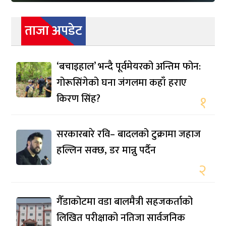
ताजा अपडेट
‘बचाइहाल’ भन्दै पूर्वमेयरको अन्तिम फोन:
गोरूसिंगेको घना जंगलमा कहाँ हराए
किरण सिंह?
१
सरकारबारे रवि– बादलको टुक्रामा जहाज
हल्लिन सक्छ, डर मान्नु पर्दैन
२
गैँडाकोटमा वडा बालमैत्री सहजकर्ताको
लिखित परीक्षाको नतिजा सार्वजनिक