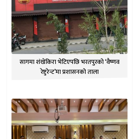
सागमा शंखेकिरा भेटिएपछि भरतपुरको ‘वैष्णव
रेष्टुरेन्ट’मा प्रशासनको ताला