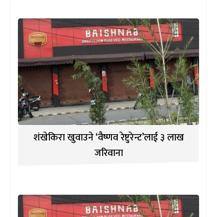
शंखेकिरा खुवाउने ‘वैष्णव रेष्टुरेन्ट’लाई ३ लाख
जरिवाना