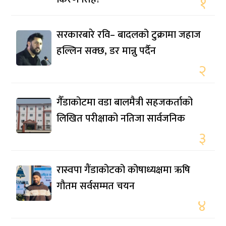
१
सरकारबारे रवि– बादलको टुक्रामा जहाज
हल्लिन सक्छ, डर मान्नु पर्दैन
२
गैँडाकोटमा वडा बालमैत्री सहजकर्ताको
लिखित परीक्षाको नतिजा सार्वजनिक
३
रास्वपा गैंडाकोटको कोषाध्यक्षमा ऋषि
गौतम सर्वसम्मत चयन
४