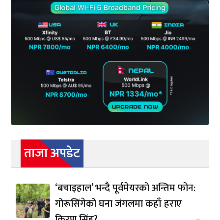
ताजा अपडेट
‘बचाइहाल’ भन्दै पूर्वमेयरको अन्तिम फोन:
गोरूसिंगेको घना जंगलमा कहाँ हराए
किरण सिंह?