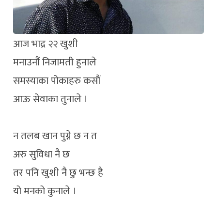
आज भाद्र २२ खुशी
मनाउनौं निजामती हुनाले
समस्याका पोकाहरु कसौं
आऊ सेवाका तुनाले ।
न तलब खान पुग्ने छ न त
अरु सुविधा नै छ
तर पनि खुशी नै छु भन्छ है
यो मनको कुनाले ।