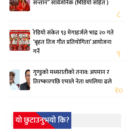
सन्तान” सार्वजनिक (भिडियो सहित )
८
रेडियो संकेत ९३ मेगाहर्जले भाद्र २० गते
‘बृहत तिज गीत प्रतियोगिता’ आयोजना
गर्ने
९
गुण्डुको मध्यरातीको तनाव: अपमान र
तिरष्कारपछि एमाले नेता थपलिया ढले
१०
यो छुटाउनुभयो कि?