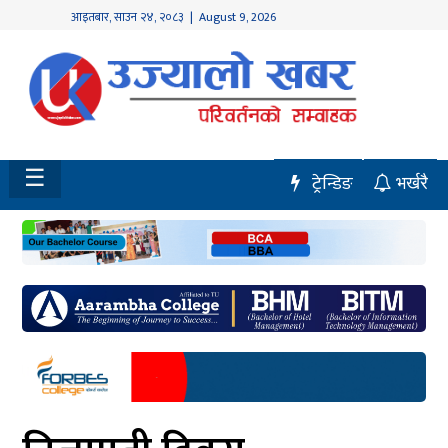
आइतबार
,
साउन
२४
,
२०८३
| August 9, 2026
होमपेज
नवलपुर
विशेष
☰
ट्रेन्डिङ
भर्खरै
मध्य
नेपाल
चितवन
सेरोफेरो
समाचार
राजनीति