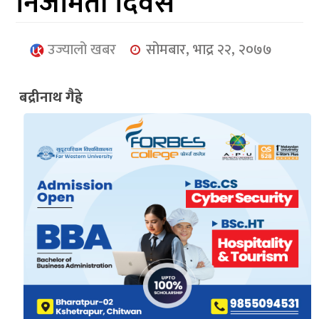
निजामती दिवस
आर्थिक
मनोरञ्जन
उज्यालो खबर
सोमबार, भाद्र २२, २०७७
खेलकुद
बद्रीनाथ गैह्रे
अन्तर्राष्ट्रिय/
प्रबास
युनिकोड