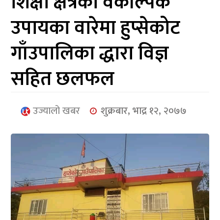
शिक्षा क्षेत्रको वैकल्पिक
आर्थिक
उपायका वारेमा हुप्सेकोट
मनोरञ्जन
गाँउपालिका द्धारा विज्ञ
खेलकुद
सहित छलफल
अन्तर्राष्ट्रिय/
प्रबास
उज्यालो खबर
शुक्रबार, भाद्र १२, २०७७
युनिकोड