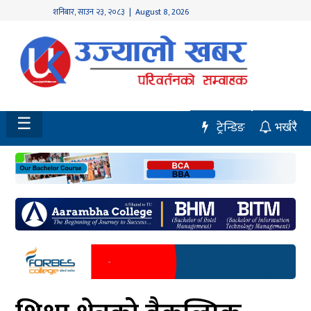
शनिबार
,
साउन
२३
,
२०८३
| August 8, 2026
होमपेज
नवलपुर
विशेष
☰
ट्रेन्डिङ
भर्खरै
मध्य
नेपाल
चितवन
सेरोफेरो
समाचार
राजनीति