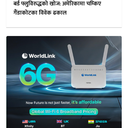
बर्ड फ्लुविरुद्धको खोज: अमेरिकामा चम्किए
गैंडाकोटका विवेक ढकाल