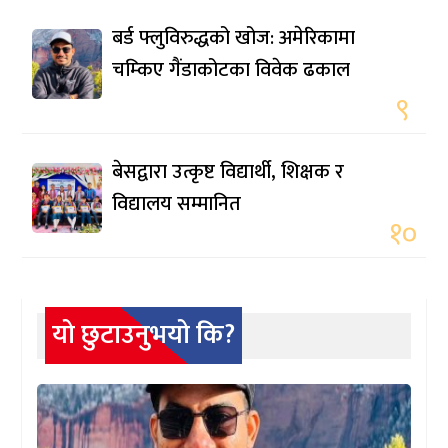
बर्ड फ्लुविरुद्धको खोज: अमेरिकामा
चम्किए गैंडाकोटका विवेक ढकाल
९
बेसद्वारा उत्कृष्ट विद्यार्थी, शिक्षक र
विद्यालय सम्मानित
१०
यो छुटाउनुभयो कि?