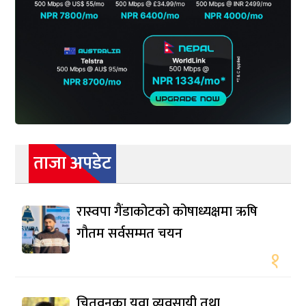
ताजा अपडेट
रास्वपा गैंडाकोटको कोषाध्यक्षमा ऋषि
गौतम सर्वसम्मत चयन
१
चितवनका युवा व्यवसायी तथा