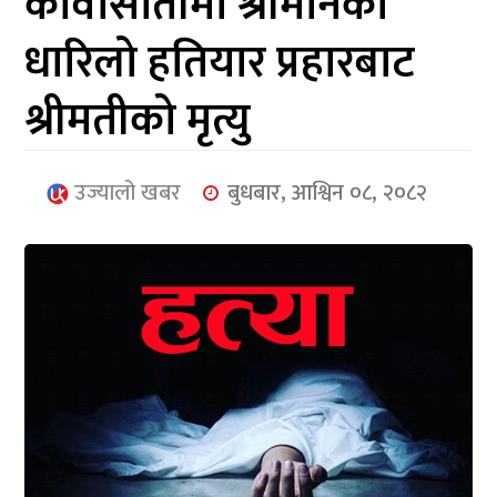
कावासोतीमा श्रीमानको
आर्थिक
धारिलो हतियार प्रहारबाट
मनोरञ्जन
श्रीमतीको मृत्यु
खेलकुद
अन्तर्राष्ट्रिय/
उज्यालो खबर
बुधबार, आश्विन ०८, २०८२
प्रबास
युनिकोड