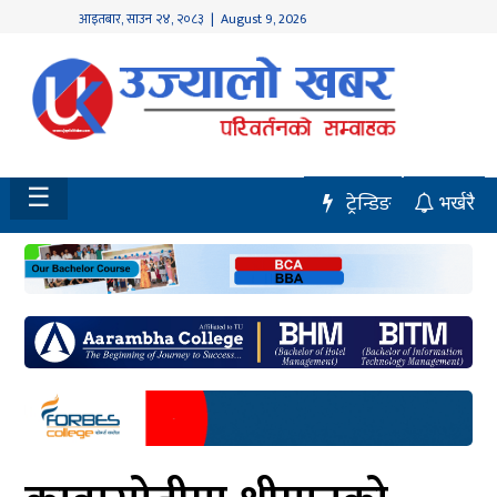
आइतबार
,
साउन
२४
,
२०८३
| August 9, 2026
होमपेज
नवलपुर
विशेष
☰
ट्रेन्डिङ
भर्खरै
मध्य
नेपाल
चितवन
सेरोफेरो
समाचार
राजनीति