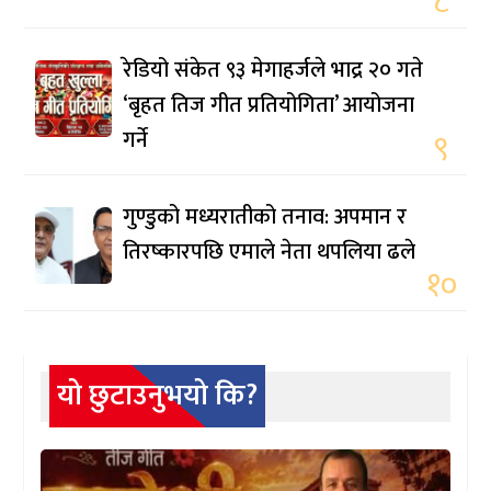
८
रेडियो संकेत ९३ मेगाहर्जले भाद्र २० गते
‘बृहत तिज गीत प्रतियोगिता’ आयोजना
गर्ने
९
गुण्डुको मध्यरातीको तनाव: अपमान र
तिरष्कारपछि एमाले नेता थपलिया ढले
१०
यो छुटाउनुभयो कि?