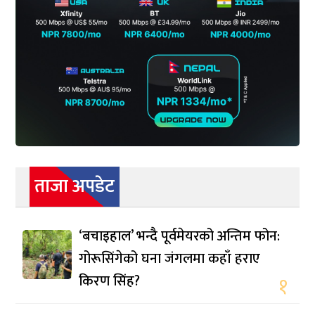
ताजा अपडेट
‘बचाइहाल’ भन्दै पूर्वमेयरको अन्तिम फोन:
गोरूसिंगेको घना जंगलमा कहाँ हराए
किरण सिंह?
१