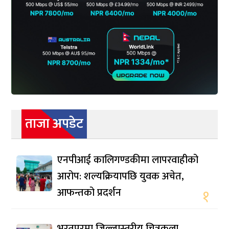
ताजा अपडेट
एनपीआई कालिगण्डकीमा लापरवाहीको
आरोप: शल्यक्रियापछि युवक अचेत,
आफन्तको प्रदर्शन
१
भरतपुरमा जिल्लास्तरीय चित्रकला