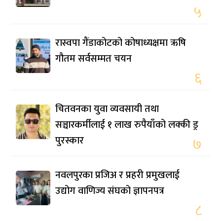
५
रास्वपा गैंडाकोटको कोषाध्यक्षमा ऋषि
गौतम सर्वसम्मत चयन
६
चितवनका युवा व्यवसायी तथा
सञ्चारकर्मीलाई १ लाख रुपैयाँको लक्की ड्र
पुरस्कार
७
नवलपुरका प्रजिअ र प्रहरी प्रमुखलाई
उद्योग वाणिज्य संघको ज्ञापनपत्र
८