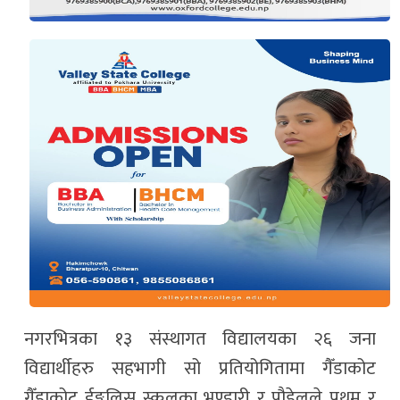
नगरभित्रका १३ संस्थागत विद्यालयका २६ जना
विद्यार्थीहरु सहभागी सो प्रतियोगितामा गैँडाकोट
गैँडाकोट ईङ्गलिस स्कूलका भण्डारी र पौडेलले प्रथम र