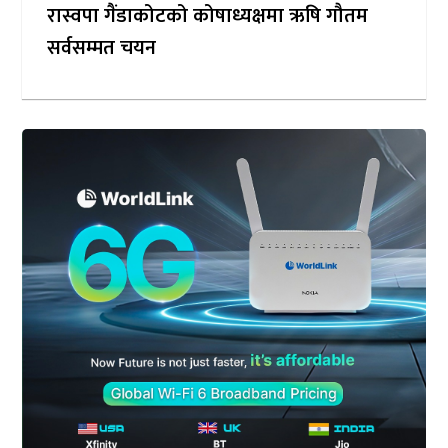
रास्वपा गैंडाकोटको कोषाध्यक्षमा ऋषि गौतम
सर्वसम्मत चयन