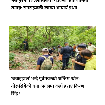
भरतपुरमा जिल्लास्तरीय चित्रकला प्रतियोगिता
सम्पन्न: सनराइजकी काव्या आचार्य प्रथम
‘बचाइहाल’ भन्दै पूर्वमेयरको अन्तिम फोन:
गोरूसिंगेको घना जंगलमा कहाँ हराए किरण
सिंह?