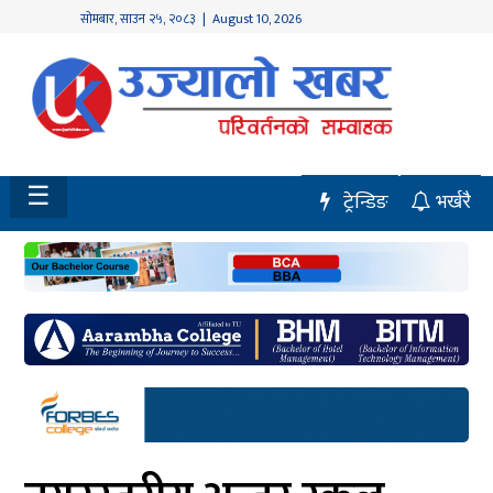
सोमबार
,
साउन
२५
,
२०८३
| August 10, 2026
होमपेज
नवलपुर
विशेष
☰
ट्रेन्डिङ
भर्खरै
मध्य
नेपाल
चितवन
सेरोफेरो
समाचार
राजनीति