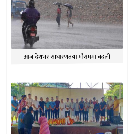
आज देशभर साधारणतया मौसममा बदली