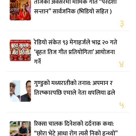
तीजको अवसरमा मार्मिक गीत “परदेशी
सन्तान” सार्वजनिक (भिडियो सहित )
३
रेडियो संकेत ९३ मेगाहर्जले भाद्र २० गते
‘बृहत तिज गीत प्रतियोगिता’ आयोजना
गर्ने
४
गुण्डुको मध्यरातीको तनाव: अपमान र
तिरष्कारपछि एमाले नेता थपलिया ढले
५
रिक्सा चालक दिनेशको दर्दनाक कथा:
“छोरा भेटे आधा रोग त्यसै निको हुन्थ्यो”