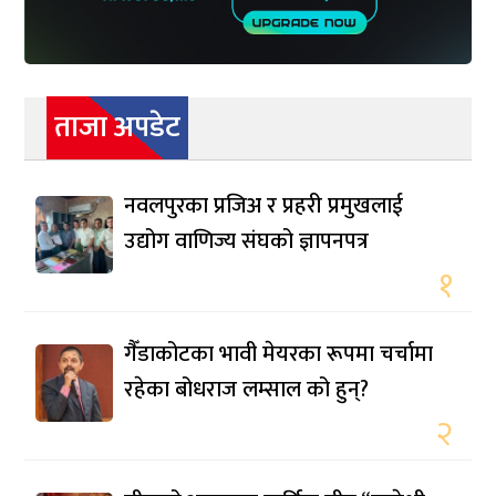
ताजा अपडेट
नवलपुरका प्रजिअ र प्रहरी प्रमुखलाई
उद्योग वाणिज्य संघको ज्ञापनपत्र
१
गैँडाकोटका भावी मेयरका रूपमा चर्चामा
रहेका बोधराज लम्साल को हुन्?
२