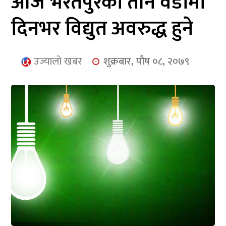
आज भरतपुरका तीन वडामा
आर्थिक
दिनभर विद्युत अवरुद्ध हुने
मनोरञ्जन
खेलकुद
उज्यालो खबर
शुक्रबार, पौष ०८, २०७९
अन्तर्राष्ट्रिय/
प्रबास
युनिकोड