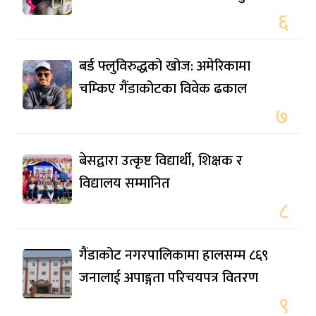
६
बर्ड फ्लुविरुद्धको खोज: अमेरिकामा
चम्किए गैंडाकोटका विवेक ढकाल
७
बेसद्वारा उत्कृष्ट विद्यार्थी, शिक्षक र
विद्यालय सम्मानित
८
गैंडाकोट नगरपालिकामा हालसम्म ८६९
जनालाई अपाङ्गता परिचयपत्र वितरण
९