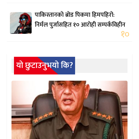
पाकिस्तानको ब्रोड पिकमा हिमपहिरो:
निर्मल पुर्जासहित १० आरोही सम्पर्कविहीन
१०
यो छुटाउनुभयो कि?