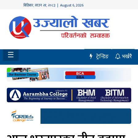
बिहिबार
,
साउन
२१
,
२०८३
| August 6, 2026
होमपेज
नवलपुर
विशेष
☰
ट्रेन्डिङ
भर्खरै
मध्य
नेपाल
चितवन
सेरोफेरो
समाचार
राजनीति