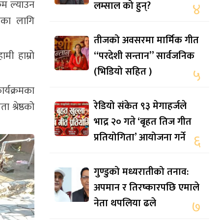
रम ल्याउन
लम्साल को हुन्?
४
ताका लागि
तीजको अवसरमा मार्मिक गीत
“परदेशी सन्तान” सार्वजनिक
मी हाम्रो
(भिडियो सहित )
५
ार्यक्रमका
रेडियो संकेत ९३ मेगाहर्जले
 श्रेष्ठको
भाद्र २० गते ‘बृहत तिज गीत
प्रतियोगिता’ आयोजना गर्ने
६
गुण्डुको मध्यरातीको तनाव:
अपमान र तिरष्कारपछि एमाले
नेता थपलिया ढले
७