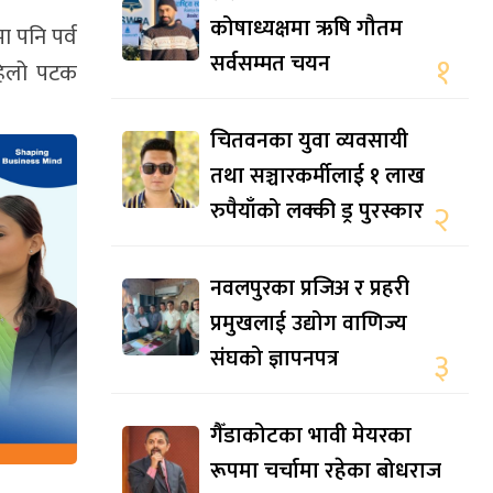
कोषाध्यक्षमा ऋषि गौतम
ा पनि पर्व
सर्वसम्मत चयन
१
पहिलो पटक
चितवनका युवा व्यवसायी
तथा सञ्चारकर्मीलाई १ लाख
रुपैयाँको लक्की ड्र पुरस्कार
२
नवलपुरका प्रजिअ र प्रहरी
प्रमुखलाई उद्योग वाणिज्य
संघको ज्ञापनपत्र
३
गैँडाकोटका भावी मेयरका
रूपमा चर्चामा रहेका बोधराज