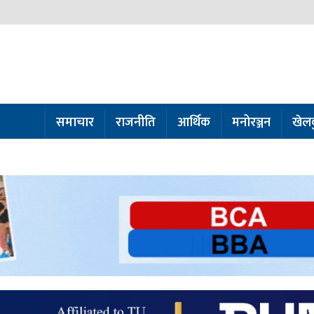
समाचार
राजनीति
आर्थिक
मनोरञ्जन
खेल
ो