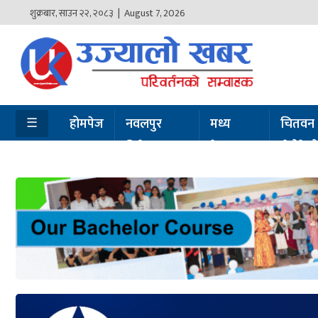
शुक्रबार
,
साउन
२२
,
२०८३
| August 7, 2026
होमपेज
नवलपुर
विशेष
☰
होमपेज
नवलपुर
मध्य
चितवन
विशेष
नेपाल
सेरोफेर
मध्य
नेपाल
चितवन
सेरोफेरो
समाचार
राजनीति