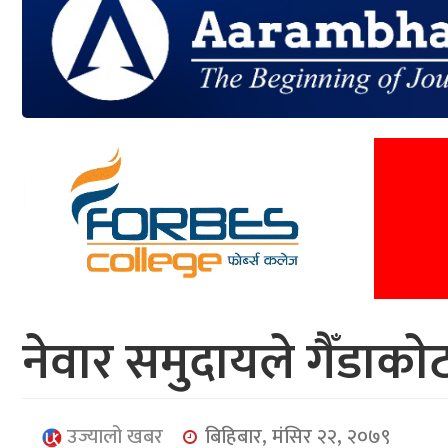
आर्थिक
मनोरञ्जन
खेलकुद
अन्तर्राष्ट्रिय/
प्रबास
युनिकोड
नेवार समुदायले गैँडाकाे
उज्यालो खबर
बिहिबार, मंसिर २२, २०७९