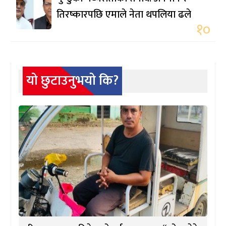
तिरष्कारपछि एमाले नेता थपलिया ढले
१०
यो छुटाउनुभयो कि?