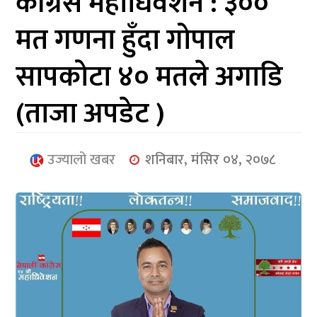
काँग्रेस महाधिवेशन : ३००
आर्थिक
मत गणना हुँदा गोपाल
मनोरञ्जन
सापकोटा ४० मतले अगाडि
खेलकुद
(ताजा अपडेट )
अन्तर्राष्ट्रिय/
प्रबास
उज्यालो खबर
शनिबार, मंसिर ०४, २०७८
युनिकोड