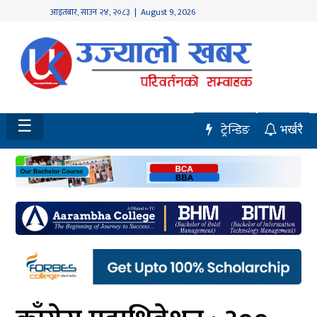
आइतबार
,
साउन
२४
,
२०८३
| August 9, 2026
होमपेज
नवलपुर
विशेष
☰
ट्रेन्डिङ
भर्खरै
मध्य
नेपाल
चितवन
सेरोफेरो
समाचार
राजनीति