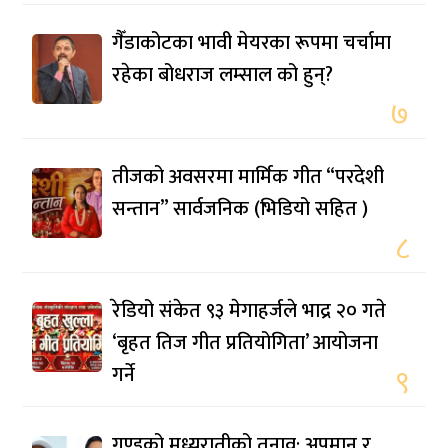
गैँडाकोटका भावी मेयरका रूपमा चर्चामा
रहेका बोधराज लम्साल को हुन्?
७
तीजको अवसरमा मार्मिक गीत “परदेशी
सन्तान” सार्वजनिक (भिडियो सहित )
८
रेडियो संकेत ९३ मेगाहर्जले भाद्र २० गते
‘बृहत तिज गीत प्रतियोगिता’ आयोजना
गर्ने
९
गुण्डुको मध्यरातीको तनाव: अपमान र