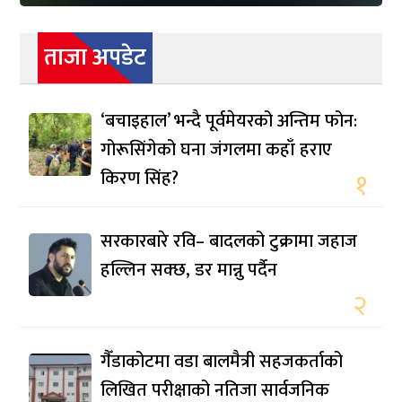
ताजा अपडेट
‘बचाइहाल’ भन्दै पूर्वमेयरको अन्तिम फोन:
गोरूसिंगेको घना जंगलमा कहाँ हराए
किरण सिंह?
१
सरकारबारे रवि– बादलको टुक्रामा जहाज
हल्लिन सक्छ, डर मान्नु पर्दैन
२
गैँडाकोटमा वडा बालमैत्री सहजकर्ताको
लिखित परीक्षाको नतिजा सार्वजनिक