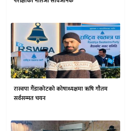
परीक्षाको नतिजा सार्वजनिक
रास्वपा गैंडाकोटको कोषाध्यक्षमा ऋषि गौतम
सर्वसम्मत चयन