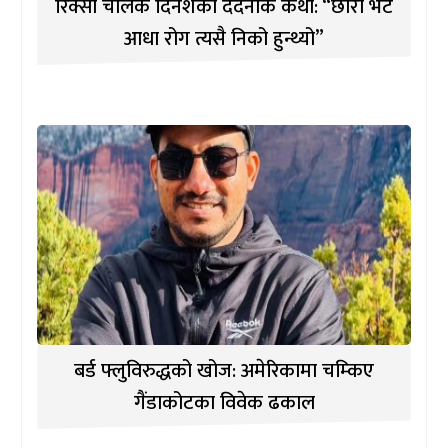
रिक्सा चालक दिनेशको दर्दनाक कथा: “छोरा भेटे
आधा रोग त्यसै निको हुन्थ्यो”
बर्ड फ्लुविरुद्धको खोज: अमेरिकामा चम्किए
गैंडाकोटका विवेक ढकाल