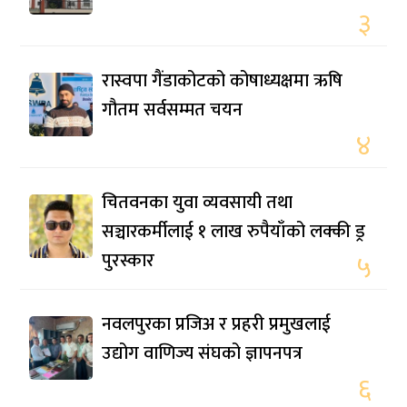
३
रास्वपा गैंडाकोटको कोषाध्यक्षमा ऋषि
गौतम सर्वसम्मत चयन
४
चितवनका युवा व्यवसायी तथा
सञ्चारकर्मीलाई १ लाख रुपैयाँको लक्की ड्र
पुरस्कार
५
नवलपुरका प्रजिअ र प्रहरी प्रमुखलाई
उद्योग वाणिज्य संघको ज्ञापनपत्र
६