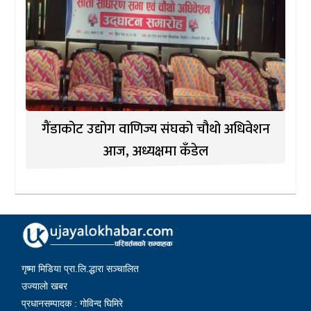
गैंडाकोट उद्योग वाणिज्य संघको चौथो अधिवेशन
आज, अध्यक्षमा कँडेल
गृष्मा मिडिया प्रा.लि.द्धारा सञ्चालित
उज्यालो खबर
प्रधानसम्पादक : गोविन्द घिमिरे