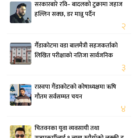
सरकारबारे रवि– बादलको टुक्रामा जहाज
हल्लिन सक्छ, डर मान्नु पर्दैन
२
गैँडाकोटमा वडा बालमैत्री सहजकर्ताको
लिखित परीक्षाको नतिजा सार्वजनिक
३
रास्वपा गैंडाकोटको कोषाध्यक्षमा ऋषि
गौतम सर्वसम्मत चयन
४
चितवनका युवा व्यवसायी तथा
सञ्चारकर्मीलाई १ लाख रुपैयाँको लक्की ड्र