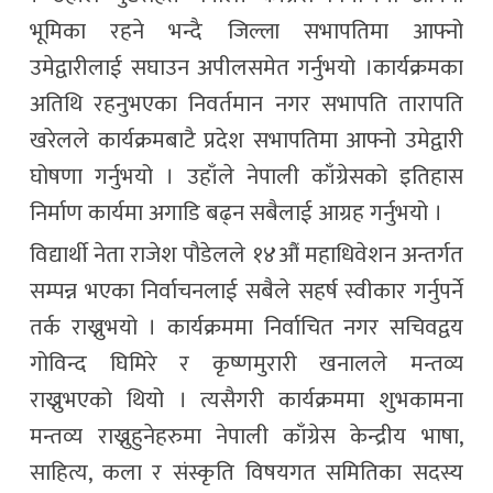
भूमिका रहने भन्दै जिल्ला सभापतिमा आफ्नो
उमेद्वारीलाई सघाउन अपीलसमेत गर्नुभयो ।कार्यक्रमका
अतिथि रहनुभएका निवर्तमान नगर सभापति तारापति
खरेलले कार्यक्रमबाटै प्रदेश सभापतिमा आफ्नो उमेद्वारी
घोषणा गर्नुभयो । उहाँले नेपाली काँग्रेसको इतिहास
निर्माण कार्यमा अगाडि बढ्न सबैलाई आग्रह गर्नुभयो ।
विद्यार्थी नेता राजेश पौडेलले १४औं महाधिवेशन अन्तर्गत
सम्पन्न भएका निर्वाचनलाई सबैले सहर्ष स्वीकार गर्नुपर्ने
तर्क राख्नुभयो । कार्यक्रममा निर्वाचित नगर सचिवद्वय
गोविन्द घिमिरे र कृष्णमुरारी खनालले मन्तव्य
राख्नुभएको थियो । त्यसैगरी कार्यक्रममा शुभकामना
मन्तव्य राख्नुहुनेहरुमा नेपाली काँग्रेस केन्द्रीय भाषा,
साहित्य, कला र संस्कृति विषयगत समितिका सदस्य