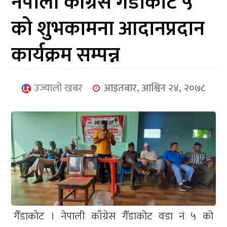
नेपाली काँग्रेस गैँडाकोट ५
आर्थिक
को शुभकामना आदानप्रदान
मनोरञ्जन
कार्यक्रम सम्पन्न
खेलकुद
अन्तर्राष्ट्रिय/
उज्यालो खबर
आइतबार, आश्विन २४, २०७८
प्रबास
युनिकोड
गैँडाकोट । नेपाली काँग्रेस गैँडाकोट वडा नं ५ को