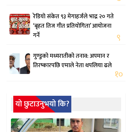
रेडियो संकेत ९३ मेगाहर्जले भाद्र २० गते
‘बृहत तिज गीत प्रतियोगिता’ आयोजना
गर्ने
९
गुण्डुको मध्यरातीको तनाव: अपमान र
तिरष्कारपछि एमाले नेता थपलिया ढले
१०
यो छुटाउनुभयो कि?