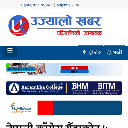
आइतबार
,
साउन
२४
,
२०८३
| August 9, 2026
होमपेज
नवलपुर
विशेष
☰
ट्रेन्डिङ
भर्खरै
मध्य
नेपाल
चितवन
सेरोफेरो
समाचार
राजनीति