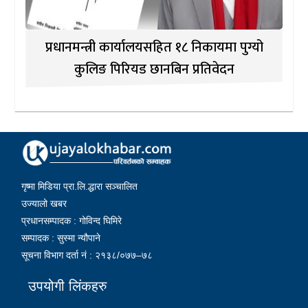
प्रधानमन्त्री कार्यालयसहित १८ निकायमा पुग्यो
कुलिङ पिरियड छानबिन प्रतिवेदन
गृष्मा मिडिया प्रा.लि.द्धारा सञ्चालित
उज्यालो खबर
प्रधानसम्पादक : गोविन्द घिमिरे
सम्पादक : सुस्मा न्यौपाने
सूचना विभाग दर्ता नं : २१३८/०७७–७८
उपयोगी लिंकहरु