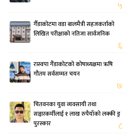
५
गैँडाकोटमा वडा बालमैत्री सहजकर्ताको
लिखित परीक्षाको नतिजा सार्वजनिक
६
रास्वपा गैंडाकोटको कोषाध्यक्षमा ऋषि
गौतम सर्वसम्मत चयन
७
चितवनका युवा व्यवसायी तथा
सञ्चारकर्मीलाई १ लाख रुपैयाँको लक्की ड्र
पुरस्कार
८