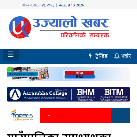
सोमबार
,
साउन
२५
,
२०८३
| August 10, 2026
होमपेज
नवलपुर
विशेष
☰
ट्रेन्डिङ
भर्खरै
मध्य
नेपाल
चितवन
सेरोफेरो
समाचार
राजनीति