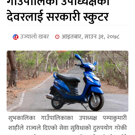
गाउँपालिका उपाध्यक्षका
आर्थिक
देवरलाई सरकारी स्कुटर
मनोरञ्जन
खेलकुद
उज्यालो खबर
आइतबार, साउन ३१, २०७८
अन्तर्राष्ट्रिय/
प्रबास
युनिकोड
शुभकालिका गाउँपालिकाका उपाध्यक्ष पम्पाकुमारी
शाहीले राज्यले दिएको सेवा सुविधाको दुरुपयोग गरेकी