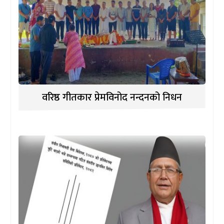
वरिष्ठ गीतकार प्रेमविनोद नन्दनको निधन