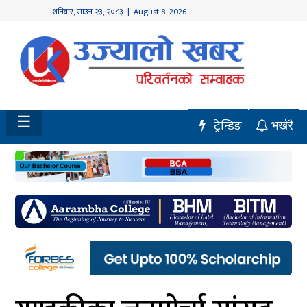
शनिबार
,
साउन
२३
,
२०८३
| August 8, 2026
होमपेज
नवलपुर
विशेष
☰
ट्रेन्डिङ
भर्खरै
मध्य
नेपाल
चितवन
सेरोफेरो
समाचार
राजनीति