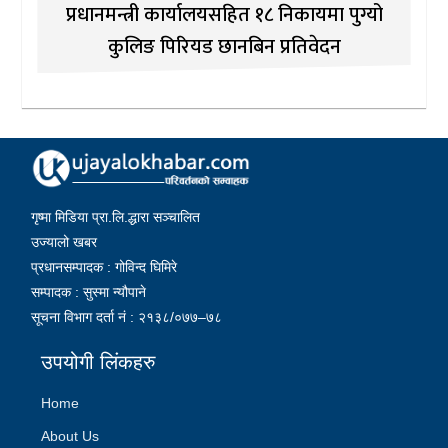
प्रधानमन्त्री कार्यालयसहित १८ निकायमा पुग्यो
कुलिङ पिरियड छानबिन प्रतिवेदन
गृष्मा मिडिया प्रा.लि.द्धारा सञ्चालित
उज्यालो खबर
प्रधानसम्पादक : गोविन्द घिमिरे
सम्पादक : सुस्मा न्यौपाने
सूचना विभाग दर्ता नं : २१३८/०७७–७८
उपयोगी लिंकहरु
Home
About Us