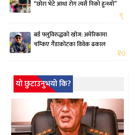
“छोरा भेटे आधा रोग त्यसै निको हुन्थ्यो”
९
बर्ड फ्लुविरुद्धको खोज: अमेरिकामा
चम्किए गैंडाकोटका विवेक ढकाल
१०
यो छुटाउनुभयो कि?