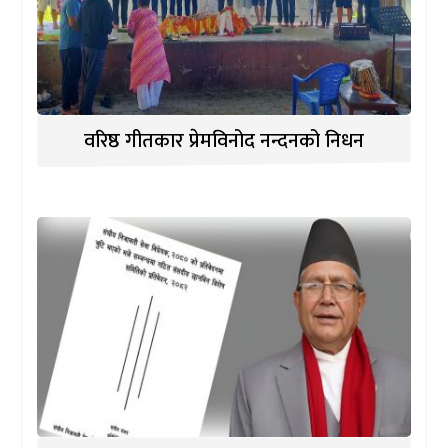
वरिष्ठ गीतकार प्रेमविनोद नन्दनको निधन