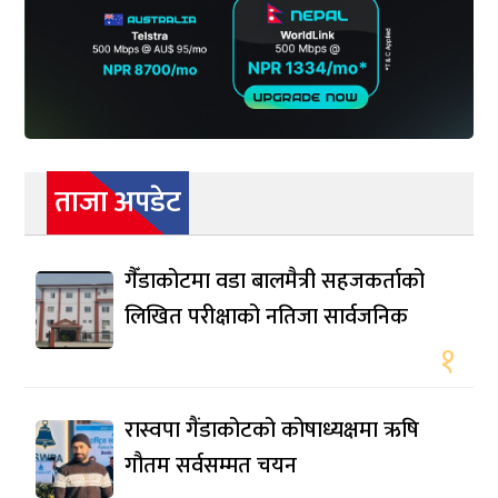
ताजा अपडेट
गैँडाकोटमा वडा बालमैत्री सहजकर्ताको
लिखित परीक्षाको नतिजा सार्वजनिक
१
रास्वपा गैंडाकोटको कोषाध्यक्षमा ऋषि
गौतम सर्वसम्मत चयन