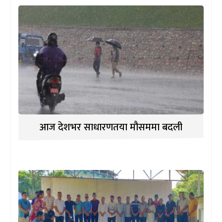
आज देशभर साधारणतया मौसममा बदली