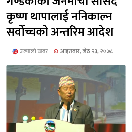
गण्डकीका जनमोर्चा सांसद
आर्थिक
कृष्ण थापालाई ननिकाल्न
मनोरञ्जन
सर्वोच्चको अन्तरिम आदेश
खेलकुद
अन्तर्राष्ट्रिय/
उज्यालो खबर
आइतबार, जेठ २३, २०७८
प्रबास
युनिकोड