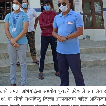
ान्टको क्षमता अभिबृद्धिमा सहयोग पुराउने उदेश्यले संकल
६ मा रहेको मध्यविन्दु जिल्ला अस्पतालमा जडित अक्सिजन 