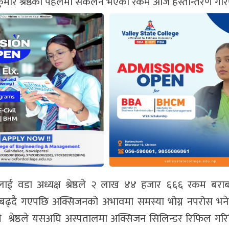
ृत कुमार श्रेष्ठको पहलमा संकलन भएको रकम आज हस्तान्तरण गर
पालाई वडा अध्यक्ष श्रेष्ठले २ लाख ४४ हजार ६६६ रकम बर
या बढ्दै गएपछि अक्सिजनको अभावमा समस्या भोग्न नपरोस भ
वी श्रेष्ठले यसअघि अस्पतालमा अक्सिजन सिलिन्डर रिफिल गरि