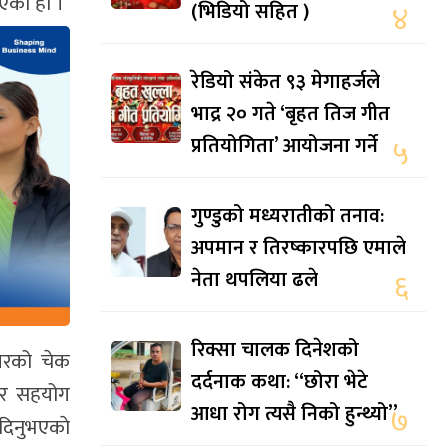
िएको हो ।
(भिडियो सहित )
४
रेडियो संकेत ९३ मेगाहर्जले
भाद्र २० गते ‘बृहत तिज गीत
प्रतियोगिता’ आयोजना गर्ने
५
गुण्डुको मध्यरातीको तनाव:
अपमान र तिरष्कारपछि एमाले
नेता थपलिया ढले
६
रिक्सा चालक दिनेशको
ाबरको चेक
दर्दनाक कथा: “छोरा भेटे
नेर सहयोग
आधा रोग त्यसै निको हुन्थ्यो”
७
दिनुभएकाे