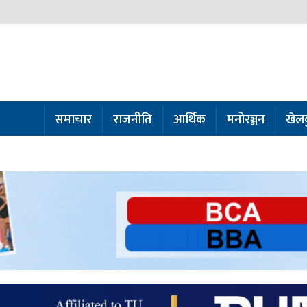
समाचार
राजनीति
आर्थिक
मनोरञ्जन
खेल
ो