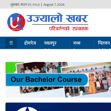
शुक्रबार
,
साउन
२२
,
२०८३
| August 7, 2026
होमपेज
नवलपुर
विशेष
☰
होमपेज
नवलपुर
मध्य
चितवन
विशेष
नेपाल
सेरोफेर
मध्य
नेपाल
चितवन
सेरोफेरो
समाचार
राजनीति