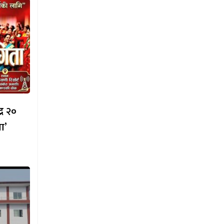
्र २०
ा’