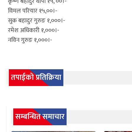
कृष्ण बहादुर थापा १५, ००।-
विमल परियार १५,००।-
सुक बहादुर गुरुङ १,०००।-
रमेश अधिकारी १,०००।-
नविन गुरुङ १,०००।-
तपाईको प्रतिक्रिया
सम्बन्धित समाचार