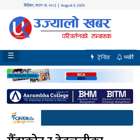
बिहिबार
,
साउन
२१
,
२०८३
| August 6, 2026
होमपेज
नवलपुर
विशेष
☰
ट्रेन्डिङ
भर्खरै
मध्य
नेपाल
चितवन
सेरोफेरो
समाचार
राजनीति