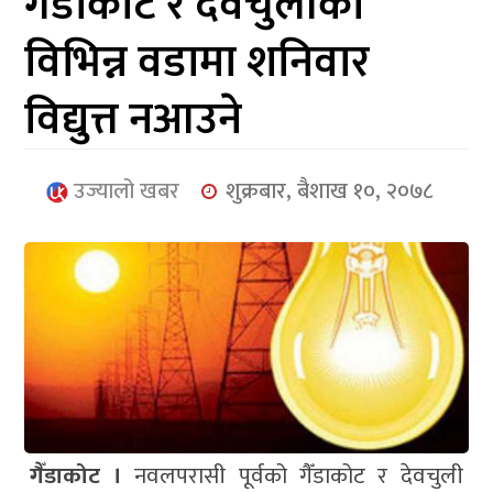
गैँडाकोट र देवचुलीका
आर्थिक
विभिन्न वडामा शनिवार
मनोरञ्जन
विद्युत्त नआउने
खेलकुद
अन्तर्राष्ट्रिय/
उज्यालो खबर
शुक्रबार, बैशाख १०, २०७८
प्रबास
युनिकोड
गैँडाकोट ।
नवलपरासी पूर्वको गैँडाकोट र देवचुली