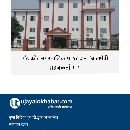
गैँडाकोट नगरपालिकामा १८ जना ‘बालमैत्री
सहजकर्ता’ माग
गृष्मा मिडिया प्रा.लि.द्धारा सञ्चालित
उज्यालो खबर