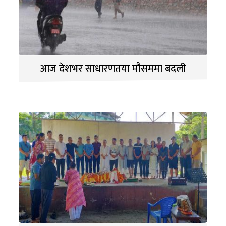
आज देशभर साधारणतया मौसममा बदली