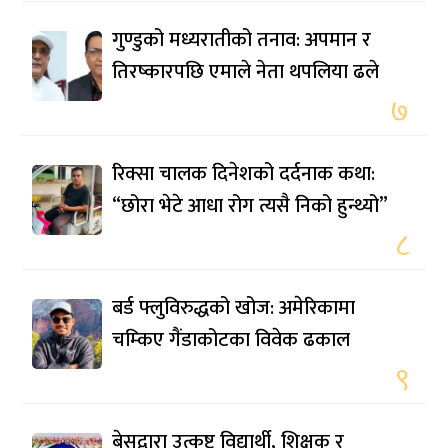
गुण्डुको मध्यरातीको तनाव: अपमान र
तिरष्कारपछि एमाले नेता थपलिया ढले
७
रिक्सा चालक दिनेशको दर्दनाक कथा:
“छोरा भेटे आधा रोग त्यसै निको हुन्थ्यो”
८
बर्ड फ्लुविरुद्धको खोज: अमेरिकामा
चम्किए गैंडाकोटका विवेक ढकाल
९
बेसद्वारा उत्कृष्ट विद्यार्थी, शिक्षक र