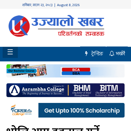
शनिबार
,
साउन
२३
,
२०८३
| August 8, 2026
होमपेज
नवलपुर
विशेष
☰
ट्रेन्डिङ
भर्खरै
मध्य
नेपाल
चितवन
सेरोफेरो
समाचार
राजनीति