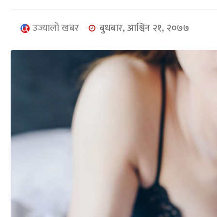
उज्यालो खबर
बुधबार, आश्विन २१, २०७७