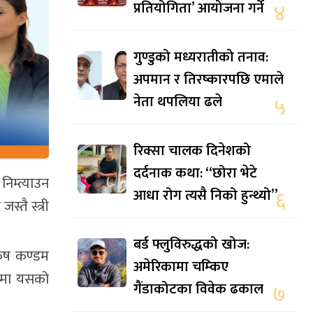
प्रतियोगिता’ आयोजना गर्ने
४
गुण्डुको मध्यरातीको तनाव:
अपमान र तिरष्कारपछि एमाले
नेता थपलिया ढले
५
रिक्सा चालक दिनेशको
दर्दनाक कथा: “छोरा भेटे
 निम्त्याउन
आधा रोग त्यसै निको हुन्थ्यो”
६
्तै स्त्री
बर्ड फ्लुविरुद्धको खोज:
रुष कण्डम
अमेरिकामा चम्किए
ुपमा यसको
गैंडाकोटका विवेक ढकाल
७