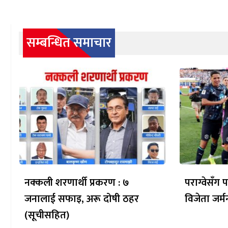
सम्बन्धित समाचार
नक्कली शरणार्थी प्रकरण : ७
पराग्वेसँग
जनालाई सफाइ, अरू दोषी ठहर
विजेता जर्म
(सूचीसहित)