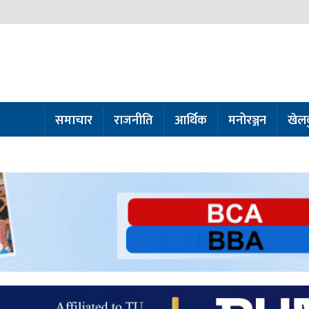
समाचार
राजनीति
आर्थिक
मनोरञ्जन
खेल
ो