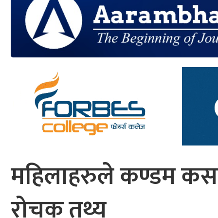
आर्थिक
मनोरञ्जन
खेलकुद
अन्तर्राष्ट्रिय/
प्रबास
युनिकोड
महिलाहरुले कण्डम कसरी
रोचक तथ्य