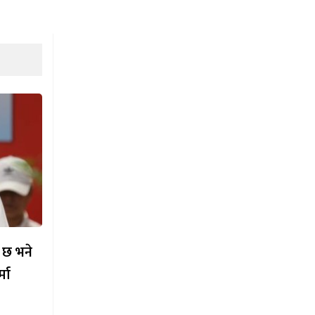
ी छ भने
मा