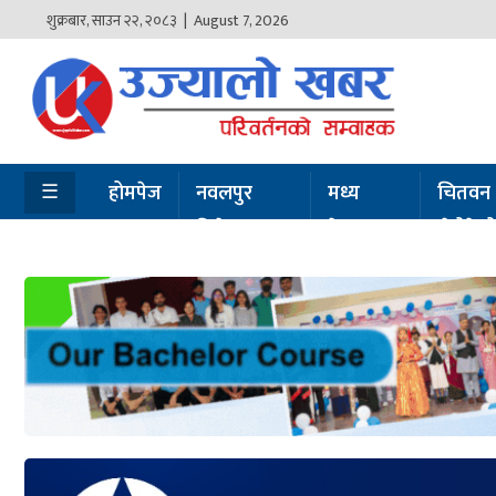
शुक्रबार
,
साउन
२२
,
२०८३
| August 7, 2026
होमपेज
नवलपुर
विशेष
☰
होमपेज
नवलपुर
मध्य
चितवन
विशेष
नेपाल
सेरोफेर
मध्य
नेपाल
चितवन
सेरोफेरो
समाचार
राजनीति