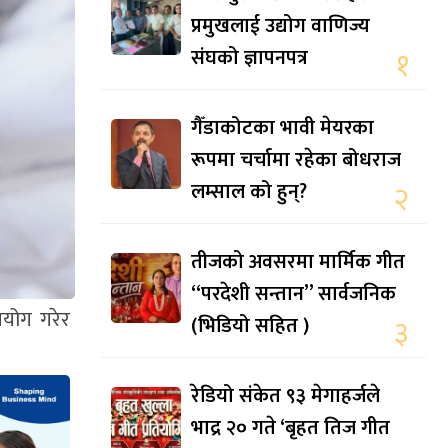
प्रमुखलाई उद्योग वाणिज्य
संघको ज्ञापनपत्र
१
गैँडाकोटका भावी मेयरका
रूपमा चर्चामा रहेका बोधराज
लम्साल को हुन्?
२
तीजको अवसरमा मार्मिक गीत
“परदेशी सन्तान” सार्वजनिक
रयोग गरेर
(भिडियो सहित )
३
रेडियो संकेत ९३ मेगाहर्जले
भाद्र २० गते ‘बृहत तिज गीत