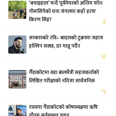
‘बचाइहाल’ भन्दै पूर्वमेयरको अन्तिम फोन:
गोरूसिंगेको घना जंगलमा कहाँ हराए
किरण सिंह?
३
सरकारबारे रवि– बादलको टुक्रामा जहाज
हल्लिन सक्छ, डर मान्नु पर्दैन
४
गैँडाकोटमा वडा बालमैत्री सहजकर्ताको
लिखित परीक्षाको नतिजा सार्वजनिक
५
रास्वपा गैंडाकोटको कोषाध्यक्षमा ऋषि
गौतम सर्वसम्मत चयन