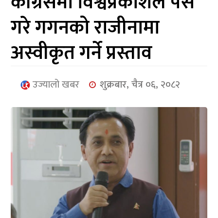
कांग्रेसमा विश्वप्रकाशले पेस
आर्थिक
गरे गगनको राजीनामा
मनोरञ्जन
अस्वीकृत गर्ने प्रस्ताव
खेलकुद
अन्तर्राष्ट्रिय/
उज्यालो खबर
शुक्रबार, चैत्र ०६, २०८२
प्रबास
युनिकोड