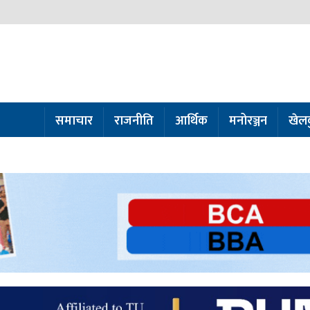
समाचार
राजनीति
आर्थिक
मनोरञ्जन
खेल
ो