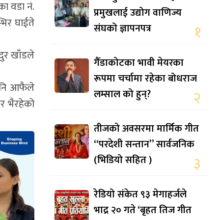
का वडा नं.
प्रमुखलाई उद्योग वाणिज्य
्भिर घाईते
संघको ज्ञापनपत्र
१
ुर खाँडले
गैँडाकोटका भावी मेयरका
रूपमा चर्चामा रहेका बोधराज
उनि आफैले
लम्साल को हुन्?
२
र भैरहेको
तीजको अवसरमा मार्मिक गीत
“परदेशी सन्तान” सार्वजनिक
(भिडियो सहित )
३
रेडियो संकेत ९३ मेगाहर्जले
भाद्र २० गते ‘बृहत तिज गीत