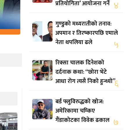
प्रतियोगिता’ आयोजना गर्ने
४
गुण्डुको मध्यरातीको तनाव:
अपमान र तिरष्कारपछि एमाले
नेता थपलिया ढले
५
रिक्सा चालक दिनेशको
दर्दनाक कथा: “छोरा भेटे
आधा रोग त्यसै निको हुन्थ्यो”
६
बर्ड फ्लुविरुद्धको खोज:
अमेरिकामा चम्किए
गैंडाकोटका विवेक ढकाल
७