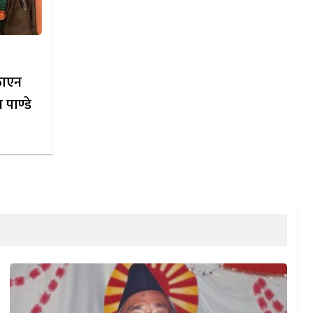
ठाएन
 पाण्डे