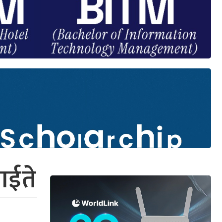
घाईते