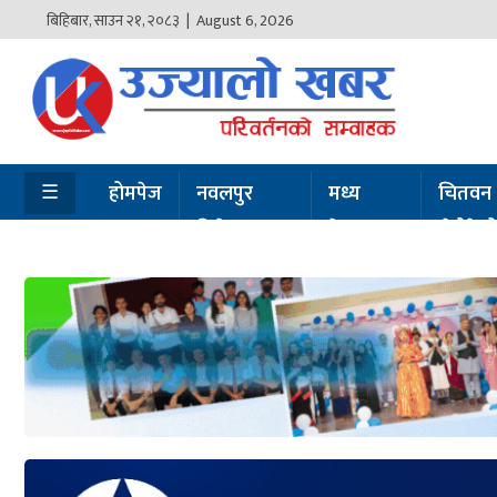
बिहिबार
,
साउन
२१
,
२०८३
| August 6, 2026
होमपेज
नवलपुर
विशेष
☰
होमपेज
नवलपुर
मध्य
चितवन
विशेष
नेपाल
सेरोफेर
मध्य
नेपाल
चितवन
सेरोफेरो
समाचार
राजनीति