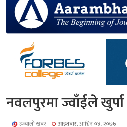
आर्थिक
मनोरञ्जन
खेलकुद
अन्तर्राष्ट्रिय/
प्रबास
युनिकोड
नवलपुरमा ज्वाँईले खुर्पा 
उज्यालो खबर
आइतबार, आश्विन ०४, २०७७