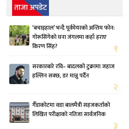
ताजा अपडेट
‘बचाइहाल’ भन्दै पूर्वमेयरको अन्तिम फोन:
गोरूसिंगेको घना जंगलमा कहाँ हराए
किरण सिंह?
१
सरकारबारे रवि– बादलको टुक्रामा जहाज
हल्लिन सक्छ, डर मान्नु पर्दैन
२
गैँडाकोटमा वडा बालमैत्री सहजकर्ताको
लिखित परीक्षाको नतिजा सार्वजनिक
३