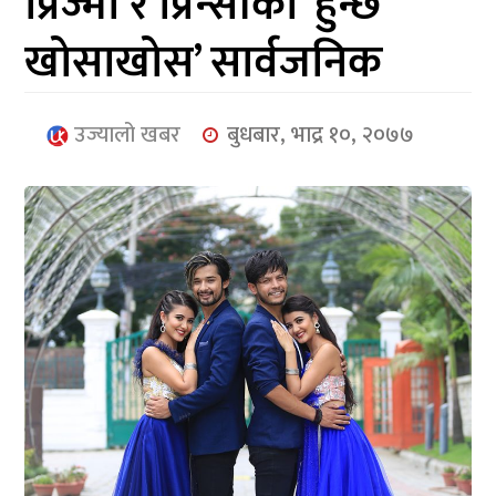
प्रिज्मा र प्रिन्सीको ‘हुन्छ
आर्थिक
खोसाखोस’ सार्वजनिक
मनोरञ्जन
खेलकुद
उज्यालो खबर
बुधबार, भाद्र १०, २०७७
अन्तर्राष्ट्रिय/
प्रबास
युनिकोड