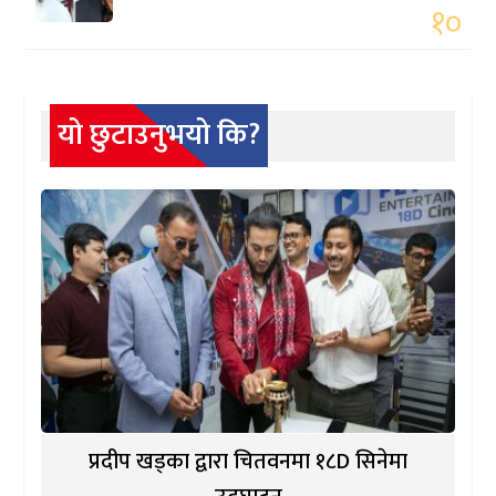
१०
यो छुटाउनुभयो कि?
प्रदीप खड्का द्वारा चितवनमा १८D सिनेमा