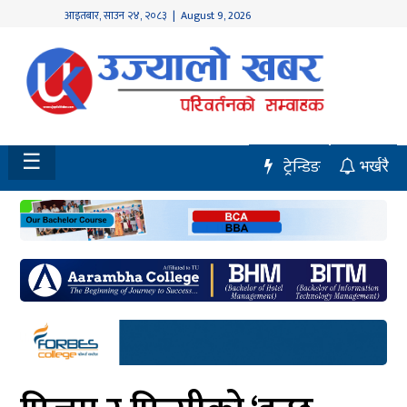
आइतबार
,
साउन
२४
,
२०८३
| August 9, 2026
होमपेज
नवलपुर
विशेष
☰
ट्रेन्डिङ
भर्खरै
मध्य
नेपाल
चितवन
सेरोफेरो
समाचार
राजनीति