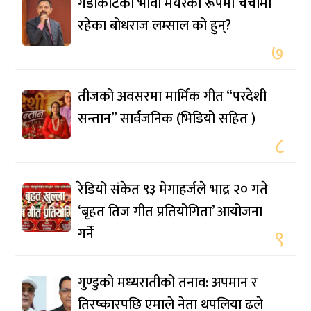
गैँडाकोटका भावी मेयरका रूपमा चर्चामा
रहेका बोधराज लम्साल को हुन्?
७
तीजको अवसरमा मार्मिक गीत “परदेशी
सन्तान” सार्वजनिक (भिडियो सहित )
८
रेडियो संकेत ९३ मेगाहर्जले भाद्र २० गते
‘बृहत तिज गीत प्रतियोगिता’ आयोजना
गर्ने
९
गुण्डुको मध्यरातीको तनाव: अपमान र
तिरष्कारपछि एमाले नेता थपलिया ढले