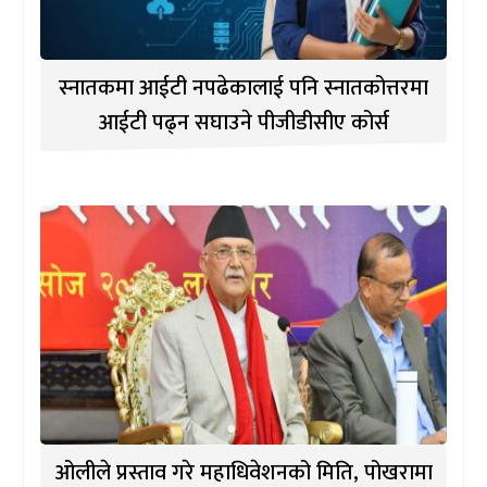
स्नातकमा आईटी नपढेकालाई पनि स्नातकोत्तरमा
आईटी पढ्न सघाउने पीजीडीसीए कोर्स
ओलीले प्रस्ताव गरे महाधिवेशनको मिति, पोखरामा