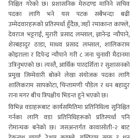
निश्चित गरेको छ। प्रशासनिक मेरुदण्ड मानिने सचिव
पदका लागि भने यस पटक सबैभन्दा बढी
उम्मेदवारहरूको प्रतिस्पर्धा हुँदैछ, जहाँ रमाकान्त काफ्ले,
देवराज भट्टराई, मुरारी प्रसाद लम्साल, ज्ञानेन्द्र न्यौपाने,
शेरबहादुर ठाडा, माधव प्रसाद लम्साल, शालिकराम
कोइराला र दिपेन्द्र न्यौपाने गरी ८ जना चुनावी मैदानमा
उत्रिनुभएको छ। त्यस्तै, आर्थिक पारदर्शिता र सुशासनको
प्रमुख जिम्मेवारी बोक्ने लेखा संयोजक पदका लागि
शालिकराम सापकोटा, चिन्तामणी पौडेल र धन बहादुर
राना मगर बीच त्रिपक्षीय भिडन्त हुने भएको छ।
विभिन्न वडाहरूबाट कार्यसमितिमा प्रतिनिधित्व सुनिश्चित
गर्नका लागि वडा प्रतिनिधिहरूको प्रतिस्पर्धा पनि
रोमान्चक बनेको छ। जसअन्तर्गत कावासोती-२ बाट
टेकनाथ चपाई, रेशम काफ्ले, गम्विराम सारु र धन