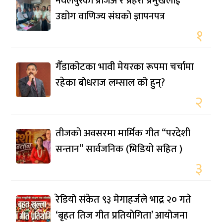
नवलपुरका प्रजिअ र प्रहरी प्रमुखलाई
उद्योग वाणिज्य संघको ज्ञापनपत्र
१
गैँडाकोटका भावी मेयरका रूपमा चर्चामा
रहेका बोधराज लम्साल को हुन्?
२
तीजको अवसरमा मार्मिक गीत “परदेशी
सन्तान” सार्वजनिक (भिडियो सहित )
३
रेडियो संकेत ९३ मेगाहर्जले भाद्र २० गते
‘बृहत तिज गीत प्रतियोगिता’ आयोजना