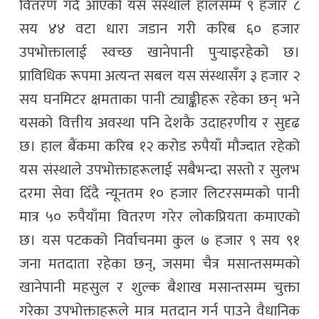
वितरण गर्दै आएको यस संस्थाले हालसम्म ९ हजार ८
सय ४४ वटा धारा जडान गरी करिब ६० हजार
उपभोक्तालाई स्वच्छ खानेपानी पुर्‍याइरहेको छ।
प्राविधिक रूपमा अत्यन्त सबल यस संस्थासँग ३ हजार २
सय घनमिटर क्षमताका पानी ट्याङ्कीहरू रहेका छन् भने
यसको वित्तीय अवस्था पनि देशकै उदाहरणीय र सुदृढ
छ। हाल बैंकमा करिब १२ करोड रुपैयाँ मौज्दात रहेको
यस संस्थाले उपभोक्ताहरूलाई सबैभन्दा सस्तो र सुलभ
दरमा सेवा दिँदै न्यूनतम १० हजार लिटरसम्मको पानी
मात्र ५० रुपैयाँमा वितरण गरेर लोकप्रियता कमाएको
छ। यस पटकको निर्वाचनमा कुल ७ हजार ९ सय ९१
जना मतदाता रहेका छन्, जसमा चैत्र मसान्तसम्मको
खानेपानी महसुल र शुल्क बैशाख मसान्तसम्म चुक्ता
गरेका उपभोक्ताहरूले मात्र मतदान गर्न पाउने वैधानिक