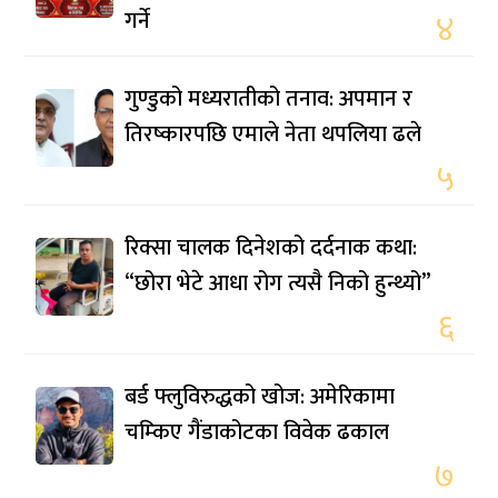
गर्ने
४
गुण्डुको मध्यरातीको तनाव: अपमान र
तिरष्कारपछि एमाले नेता थपलिया ढले
५
रिक्सा चालक दिनेशको दर्दनाक कथा:
“छोरा भेटे आधा रोग त्यसै निको हुन्थ्यो”
६
बर्ड फ्लुविरुद्धको खोज: अमेरिकामा
चम्किए गैंडाकोटका विवेक ढकाल
७