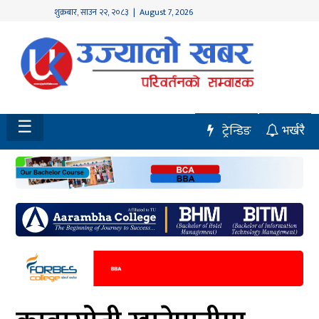
शुक्रबार
,
साउन
२२
,
२०८३
| August 7, 2026
होमपेज
नवलपुर
विशेष
☰
ट्रेन्डिङ
भर्खरै
मध्य
नेपाल
चितवन
सेरोफेरो
समाचार
राजनीति