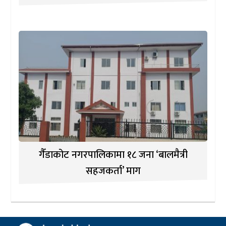
गैँडाकोट नगरपालिकामा १८ जना ‘बालमैत्री
सहजकर्ता’ माग