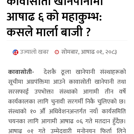
कावासोती खानेपानीमा
आर्थिक
आषाढ ६ को महाकुम्भ:
मनोरञ्जन
कसले मार्ला बाजी ?
खेलकुद
अन्तर्राष्ट्रिय/
उज्यालो खबर
सोमबार, आषाढ ०१, २०८३
प्रबास
युनिकोड
कावासोती-
देशकै ठूला खानेपानी संस्थाहरूको
सूचीमा अग्रपंक्तिमा आउने कावासोती खानेपानी तथा
सरसफाई उपभोक्ता संस्थाको आगामी तीन वर्षे
कार्यकालका लागि चुनावी सरगर्मी निकै चुलिएको छ।
संस्थाको १० औँ अधिवेशनअन्तर्गत नयाँ कार्यसमिति
चयनका लागि आगामी आषाढ ०६ गते मतदान हुँदैछ।
आषाढ ०१ गते उम्मेदवारी मनोनयन फिर्ता लिने