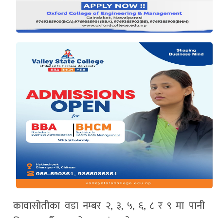
कावासोतीका वडा नम्बर २, ३, ५, ६, ८ र ९ मा पानी