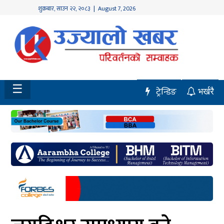
शुक्रबार
,
साउन
२२
,
२०८३
| August 7, 2026
होमपेज
नवलपुर
विशेष
☰
ट्रेन्डिङ
भर्खरै
मध्य
नेपाल
चितवन
सेरोफेरो
समाचार
राजनीति