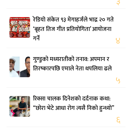
३
रेडियो संकेत ९३ मेगाहर्जले भाद्र २० गते
‘बृहत तिज गीत प्रतियोगिता’ आयोजना
गर्ने
४
गुण्डुको मध्यरातीको तनाव: अपमान र
तिरष्कारपछि एमाले नेता थपलिया ढले
५
रिक्सा चालक दिनेशको दर्दनाक कथा:
“छोरा भेटे आधा रोग त्यसै निको हुन्थ्यो”
६