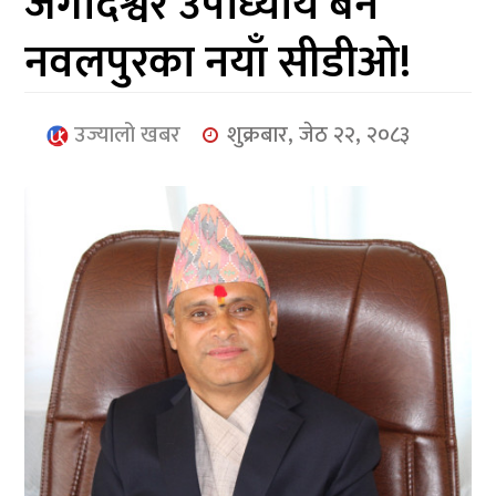
जगदिश्वर उपाध्याय बने
आर्थिक
नवलपुरका नयाँ सीडीओ!
मनोरञ्जन
खेलकुद
उज्यालो खबर
शुक्रबार, जेठ २२, २०८३
अन्तर्राष्ट्रिय/
प्रबास
युनिकोड