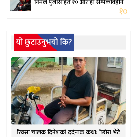
निर्मल पुर्जासहित १० आरोही सम्पर्कविहीन
१०
यो छुटाउनुभयो कि?
रिक्सा चालक दिनेशको दर्दनाक कथा: “छोरा भेटे