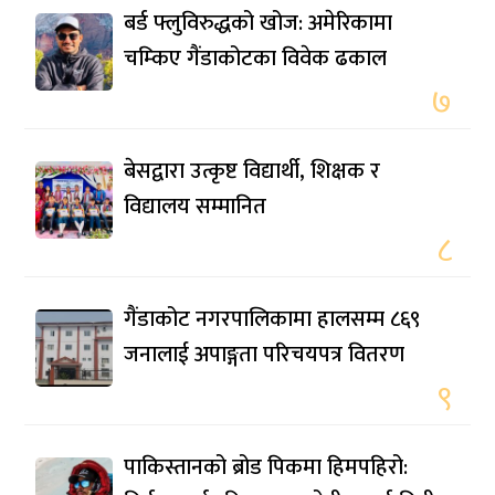
बर्ड फ्लुविरुद्धको खोज: अमेरिकामा
चम्किए गैंडाकोटका विवेक ढकाल
७
बेसद्वारा उत्कृष्ट विद्यार्थी, शिक्षक र
विद्यालय सम्मानित
८
गैंडाकोट नगरपालिकामा हालसम्म ८६९
जनालाई अपाङ्गता परिचयपत्र वितरण
९
पाकिस्तानको ब्रोड पिकमा हिमपहिरो: