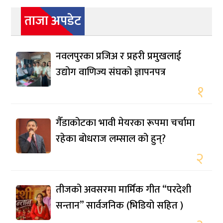
ताजा अपडेट
नवलपुरका प्रजिअ र प्रहरी प्रमुखलाई
उद्योग वाणिज्य संघको ज्ञापनपत्र
१
गैँडाकोटका भावी मेयरका रूपमा चर्चामा
रहेका बोधराज लम्साल को हुन्?
२
तीजको अवसरमा मार्मिक गीत “परदेशी
सन्तान” सार्वजनिक (भिडियो सहित )