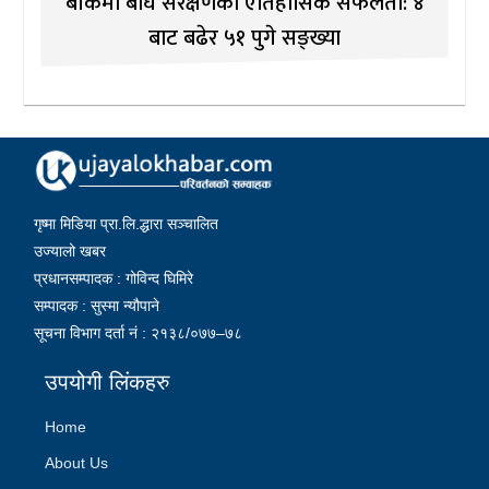
बाँकेमा बाघ संरक्षणको ऐतिहासिक सफलता: ४
बाट बढेर ५१ पुगे सङ्ख्या
गृष्मा मिडिया प्रा.लि.द्धारा सञ्चालित
उज्यालो खबर
प्रधानसम्पादक : गोविन्द घिमिरे
सम्पादक : सुस्मा न्यौपाने
सूचना विभाग दर्ता नं : २१३८/०७७–७८
उपयोगी लिंकहरु
Home
About Us