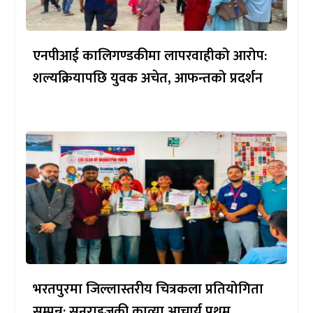
एनपीआई कालिगण्डकीमा लापरवाहीको आरोप:
शल्यक्रियापछि युवक अचेत, आफन्तको प्रदर्शन
भरतपुरमा जिल्लास्तरीय चित्रकला प्रतियोगिता
सम्पन्न: सनराइजकी काव्या आचार्य प्रथम