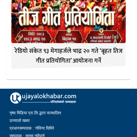
रेडियो संकेत ९३ मेगाहर्जले भाद्र २० गते ‘बृहत तिज
गीत प्रतियोगिता’ आयोजना गर्ने
गृष्मा मिडिया प्रा.लि.द्धारा सञ्चालित
उज्यालो खबर
प्रधानसम्पादक : गोविन्द घिमिरे
सम्पादक : सुस्मा न्यौपाने