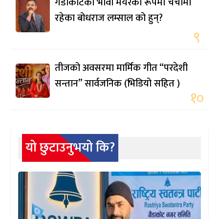
गैँडाकोटका भावी मेयरका रूपमा चर्चामा
रहेका बोधराज लम्साल को हुन्?
९
तीजको अवसरमा मार्मिक गीत “परदेशी
सन्तान” सार्वजनिक (भिडियो सहित )
१०
यो छुटाउनुभयो कि?