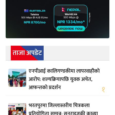
ताजा अपडेट
एनपीआई कालिगण्डकीमा लापरवाहीको
आरोप: शल्यक्रियापछि युवक अचेत,
आफन्तको प्रदर्शन
१
भरतपुरमा जिल्लास्तरीय चित्रकला
प्रतियोगिता सम्पन्न: सनराइजकी काव्या