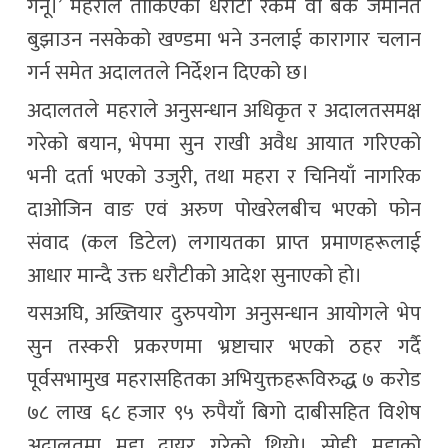
गर्नू।’ महराले तोकिएको धरौटी रकम वा बैंक जमानत
बुझाउन नसकेको खण्डमा भने उनलाई कारागार चलान
गर्न समेत अदालतले निर्देशन दिएको छ।
अदालतले महराले अनुसन्धान अधिकृत र अदालतसमक्ष
गरेको बयान, भेपमा सुन राखी अवैध आयात गरिएको
भनी दर्ता भएको उजुरी, तथा महरा र चिनियाँ नागरिक
दाओजिन वाङ एवं अरुण पोखरेलबीच भएको फोन
संवाद (कल डिटेल) लगायतका प्राप्त प्रमाणहरूलाई
आधार मान्दै उक्त धरौटीको आदेश सुनाएको हो।
यसअघि, अख्तियार दुरुपयोग अनुसन्धान आयोगले भेप
सुन तस्करी प्रकरणमा भ्रष्टाचार भएको ठहर गर्दै
पूर्वसभामुख महरासहितका अभियुक्तहरूविरुद्ध ७ करोड
७८ लाख ६८ हजार ९५ रुपैयाँ बिगो दाबीसहित विशेष
अदालतमा मुद्दा दायर गरेको थियो। सोही मुद्दाको