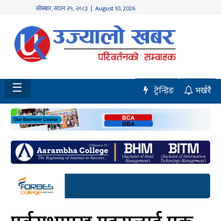
सोमबार
,
साउन
२५
,
२०८३
| August 10, 2026
होमपेज
नवलपुर
विशेष
☰
ट्रेन्डिङ
भर्खरै
मध्य
नेपाल
चितवन
सेरोफेरो
समाचार
राजनीति