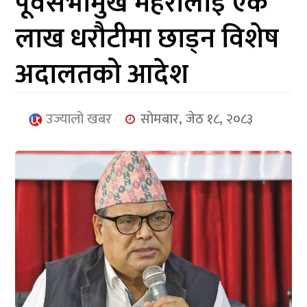
पूर्वसभामुख महरालाई एक
आर्थिक
लाख धरौटीमा छाड्न विशेष
मनोरञ्जन
अदालतको आदेश
खेलकुद
अन्तर्राष्ट्रिय/
उज्यालो खबर
सोमबार, जेठ १८, २०८३
प्रबास
युनिकोड