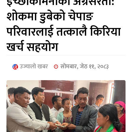
इच्छाकामनाको अग्रसरता:
आर्थिक
शोकमा डुबेको चेपाङ
मनोरञ्जन
परिवारलाई तत्कालै किरिया
खेलकुद
खर्च सहयोग
अन्तर्राष्ट्रिय/
प्रबास
उज्यालो खबर
सोमबार, जेठ ११, २०८३
युनिकोड