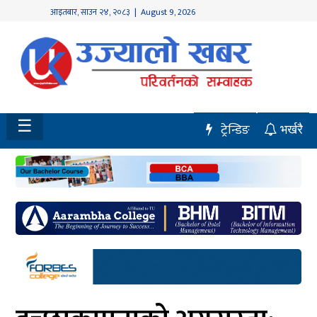
आइतबार
,
साउन
२४
,
२०८३
| August 9, 2026
होमपेज
नवलपुर
विशेष
☰
ट्रेन्डिङ
भर्खरै
मध्य
नेपाल
चितवन
सेरोफेरो
समाचार
राजनीति