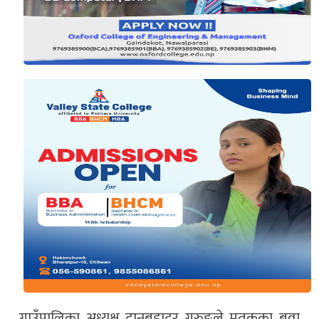
गाउँपालिका अध्यक्ष दानबहादुर गुरुङले मृतकका बुवा