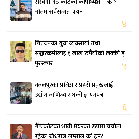
रास्वपा गैंडाकोटको कोषाध्यक्षमा ऋषि
गौतम सर्वसम्मत चयन
४
चितवनका युवा व्यवसायी तथा
सञ्चारकर्मीलाई १ लाख रुपैयाँको लक्की ड्र
पुरस्कार
५
नवलपुरका प्रजिअ र प्रहरी प्रमुखलाई
उद्योग वाणिज्य संघको ज्ञापनपत्र
६
गैँडाकोटका भावी मेयरका रूपमा चर्चामा
रहेका बोधराज लम्साल को हुन्?