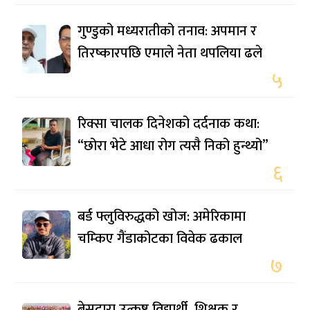
गुण्डुको मध्यरातीको तनाव: अपमान र
तिरष्कारपछि एमाले नेता थपलिया ढले
५
रिक्सा चालक दिनेशको दर्दनाक कथा:
“छोरा भेटे आधा रोग त्यसै निको हुन्थ्यो”
६
बर्ड फ्लुविरुद्धको खोज: अमेरिकामा
चम्किए गैंडाकोटका विवेक ढकाल
७
बेसद्वारा उत्कृष्ट विद्यार्थी, शिक्षक र