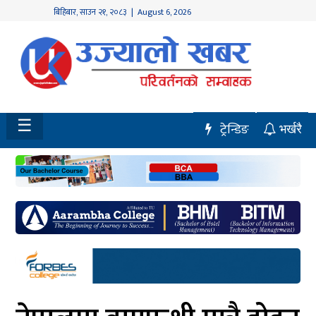
बिहिबार
,
साउन
२१
,
२०८३
| August 6, 2026
होमपेज
नवलपुर
विशेष
☰
ट्रेन्डिङ
भर्खरै
मध्य
नेपाल
चितवन
सेरोफेरो
समाचार
राजनीति