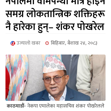
नेपालमा वामपन्थी मात्रै होइन
आर्थिक
समग्र लोकतान्त्रिक शक्तिहरू
मनोरञ्जन
नै हारेका हुन्– शंकर पोखरेल
खेलकुद
अन्तर्राष्ट्रिय/
उज्यालो खबर
बिहिबार, बैशाख २४, २०८३
प्रबास
युनिकोड
काठमाडौं-
नेकपा एमालेका महासचिव शंकर पोखरेलले