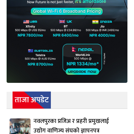
ताजा अपडेट
नवलपुरका प्रजिअ र प्रहरी प्रमुखलाई
उद्योग वाणिज्य संघको ज्ञापनपत्र