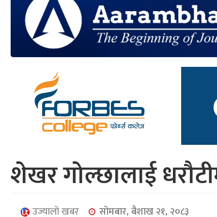
आर्थिक
मनोरञ्जन
खेलकुद
अन्तर्राष्ट्रिय/
प्रबास
युनिकोड
शेखर गोल्छालाई धरौटीम
उज्यालो खबर
सोमबार, बैशाख २१, २०८३