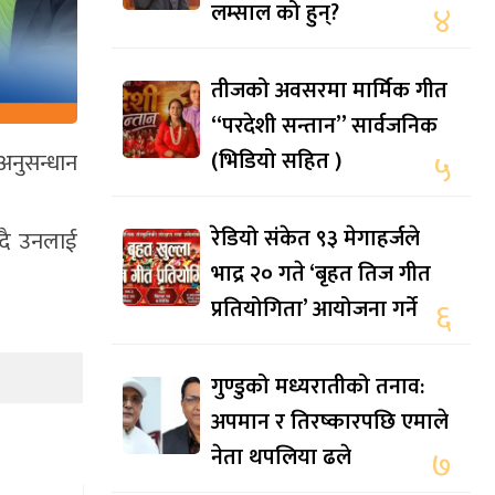
लम्साल को हुन्?
४
तीजको अवसरमा मार्मिक गीत
“परदेशी सन्तान” सार्वजनिक
(भिडियो सहित )
५
अनुसन्धान
रेडियो संकेत ९३ मेगाहर्जले
्दै उनलाई
भाद्र २० गते ‘बृहत तिज गीत
प्रतियोगिता’ आयोजना गर्ने
६
गुण्डुको मध्यरातीको तनाव:
अपमान र तिरष्कारपछि एमाले
नेता थपलिया ढले
७