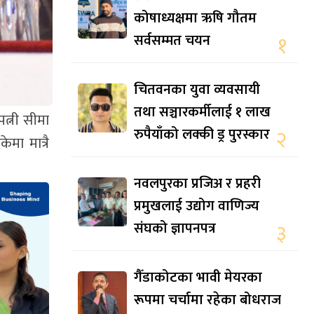
कोषाध्यक्षमा ऋषि गौतम
सर्वसम्मत चयन
१
चितवनका युवा व्यवसायी
तथा सञ्चारकर्मीलाई १ लाख
त्नी सीमा
रुपैयाँको लक्की ड्र पुरस्कार
२
मा मात्रै
नवलपुरका प्रजिअ र प्रहरी
प्रमुखलाई उद्योग वाणिज्य
संघको ज्ञापनपत्र
३
गैँडाकोटका भावी मेयरका
रूपमा चर्चामा रहेका बोधराज