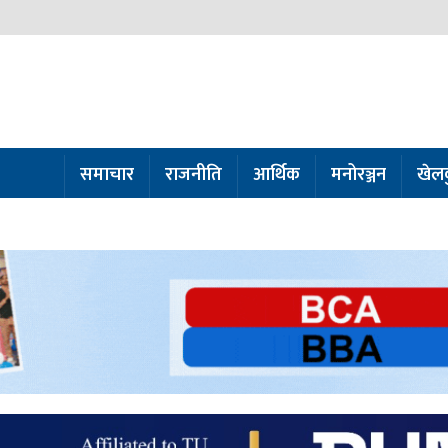
समाचार
राजनीति
आर्थिक
मनोरञ्जन
खेल
ो