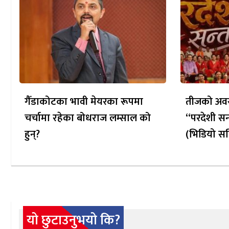
गैँडाकोटका भावी मेयरका रूपमा
तीजको अवस
चर्चामा रहेका बोधराज लम्साल को
“परदेशी सन
हुन्?
(भिडियो सह
यो छुटाउनुभयो कि?