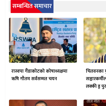
सम्बन्धित समाचार
रास्वपा गैंडाकोटको कोषाध्यक्षमा
चितवनका य
ऋषि गौतम सर्वसम्मत चयन
सञ्चारकर्मी
लक्की ड्र पु