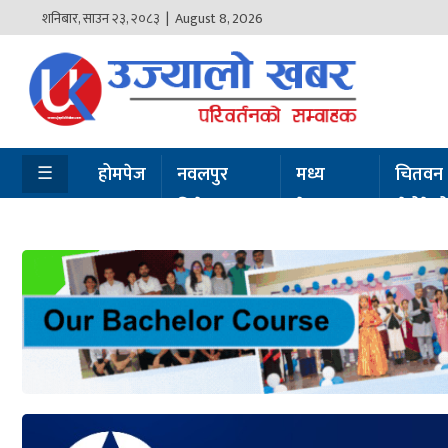
शनिबार
,
साउन
२३
,
२०८३
| August 8, 2026
होमपेज
नवलपुर
विशेष
☰
होमपेज
नवलपुर
मध्य
चितवन
विशेष
नेपाल
सेरोफेर
मध्य
नेपाल
चितवन
सेरोफेरो
समाचार
राजनीति