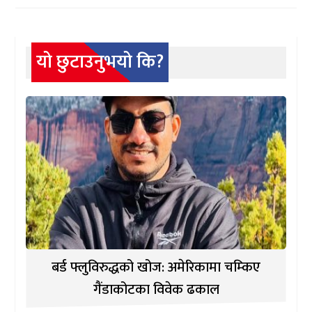
यो छुटाउनुभयो कि?
बर्ड फ्लुविरुद्धको खोज: अमेरिकामा चम्किए
गैंडाकोटका विवेक ढकाल