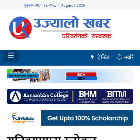
शुक्रबार
,
साउन
२२
,
२०८३
| August 7, 2026
होमपेज
नवलपुर
विशेष
☰
ट्रेन्डिङ
भर्खरै
मध्य
नेपाल
चितवन
सेरोफेरो
समाचार
राजनीति