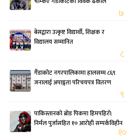
चम्किए गैंडाकोटका विवेक ढकाल
७
बेसद्वारा उत्कृष्ट विद्यार्थी, शिक्षक र
विद्यालय सम्मानित
८
गैंडाकोट नगरपालिकामा हालसम्म ८६९
जनालाई अपाङ्गता परिचयपत्र वितरण
९
पाकिस्तानको ब्रोड पिकमा हिमपहिरो:
निर्मल पुर्जासहित १० आरोही सम्पर्कविहीन
१०