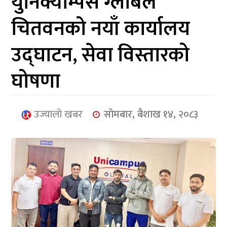
युनिक्याम्पस ग्लोबल
आर्थिक
चितवनको नयाँ कार्यालय
मनोरञ्जन
उद्घाटन, सेवा विस्तारको
खेलकुद
घोषणा
अन्तर्राष्ट्रिय/
प्रबास
उज्यालो खबर
सोमबार, बैशाख १४, २०८३
युनिकोड