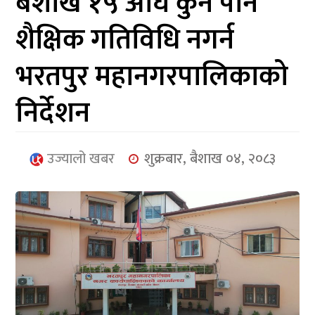
बैशाख १५ अघि कुनै पनि
आर्थिक
शैक्षिक गतिविधि नगर्न
मनोरञ्जन
भरतपुर महानगरपालिकाको
खेलकुद
निर्देशन
अन्तर्राष्ट्रिय/
प्रबास
उज्यालो खबर
शुक्रबार, बैशाख ०४, २०८३
युनिकोड