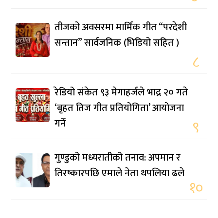
तीजको अवसरमा मार्मिक गीत “परदेशी
सन्तान” सार्वजनिक (भिडियो सहित )
८
रेडियो संकेत ९३ मेगाहर्जले भाद्र २० गते
‘बृहत तिज गीत प्रतियोगिता’ आयोजना
गर्ने
९
गुण्डुको मध्यरातीको तनाव: अपमान र
तिरष्कारपछि एमाले नेता थपलिया ढले
१०