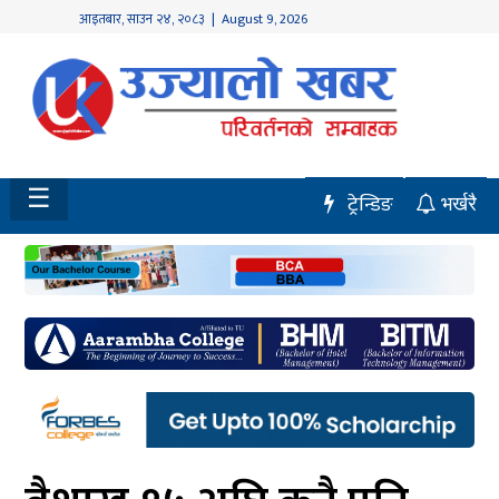
आइतबार
,
साउन
२४
,
२०८३
| August 9, 2026
होमपेज
नवलपुर
विशेष
☰
ट्रेन्डिङ
भर्खरै
मध्य
नेपाल
चितवन
सेरोफेरो
समाचार
राजनीति