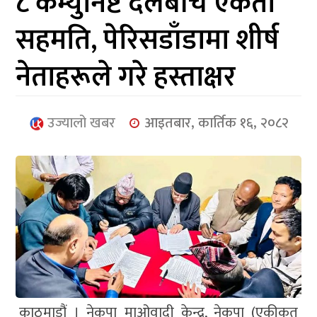
८ कम्युनिष्ट दलबीच एकता
आर्थिक
सहमति, पेरिसडाँडामा शीर्ष
मनोरञ्जन
नेताहरूले गरे हस्ताक्षर
खेलकुद
अन्तर्राष्ट्रिय/
उज्यालो खबर
आइतबार, कार्तिक १६, २०८२
प्रबास
युनिकोड
काठमाडौं । नेकपा माओवादी केन्द्र, नेकपा (एकीकृत