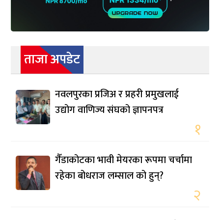
ताजा अपडेट
नवलपुरका प्रजिअ र प्रहरी प्रमुखलाई
उद्योग वाणिज्य संघको ज्ञापनपत्र
१
गैँडाकोटका भावी मेयरका रूपमा चर्चामा
रहेका बोधराज लम्साल को हुन्?
२