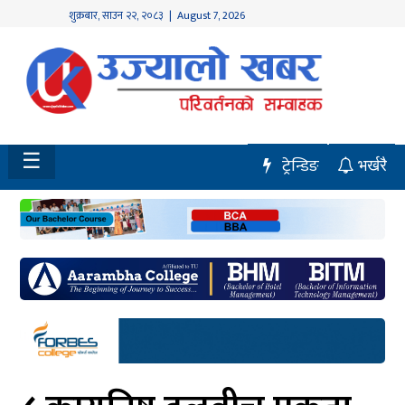
शुक्रबार
,
साउन
२२
,
२०८३
| August 7, 2026
होमपेज
नवलपुर
विशेष
☰
ट्रेन्डिङ
भर्खरै
मध्य
नेपाल
चितवन
सेरोफेरो
समाचार
राजनीति