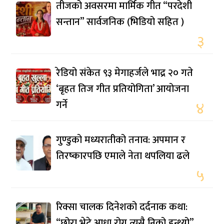
तीजको अवसरमा मार्मिक गीत “परदेशी
सन्तान” सार्वजनिक (भिडियो सहित )
३
रेडियो संकेत ९३ मेगाहर्जले भाद्र २० गते
‘बृहत तिज गीत प्रतियोगिता’ आयोजना
गर्ने
४
गुण्डुको मध्यरातीको तनाव: अपमान र
तिरष्कारपछि एमाले नेता थपलिया ढले
५
रिक्सा चालक दिनेशको दर्दनाक कथा:
“छोरा भेटे आधा रोग त्यसै निको हुन्थ्यो”