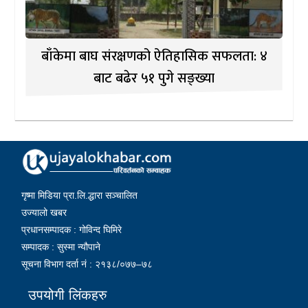
बाँकेमा बाघ संरक्षणको ऐतिहासिक सफलता: ४
बाट बढेर ५१ पुगे सङ्ख्या
गृष्मा मिडिया प्रा.लि.द्धारा सञ्चालित
उज्यालो खबर
प्रधानसम्पादक : गोविन्द घिमिरे
सम्पादक : सुस्मा न्यौपाने
सूचना विभाग दर्ता नं : २१३८/०७७–७८
उपयोगी लिंकहरु