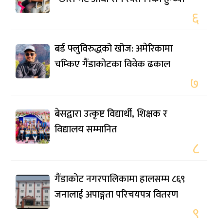
६
बर्ड फ्लुविरुद्धको खोज: अमेरिकामा
चम्किए गैंडाकोटका विवेक ढकाल
७
बेसद्वारा उत्कृष्ट विद्यार्थी, शिक्षक र
विद्यालय सम्मानित
८
गैंडाकोट नगरपालिकामा हालसम्म ८६९
जनालाई अपाङ्गता परिचयपत्र वितरण
९