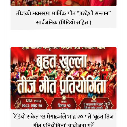
तीजको अवसरमा मार्मिक गीत “परदेशी सन्तान”
सार्वजनिक (भिडियो सहित )
रेडियो संकेत ९३ मेगाहर्जले भाद्र २० गते ‘बृहत तिज
गीत प्रतियोगिता’ आयोजना गर्ने