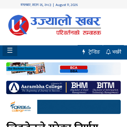
मंगलबार
,
साउन
२६
,
२०८३
| August 11, 2026
होमपेज
नवलपुर
विशेष
☰
ट्रेन्डिङ
भर्खरै
मध्य
नेपाल
चितवन
सेरोफेरो
समाचार
राजनीति