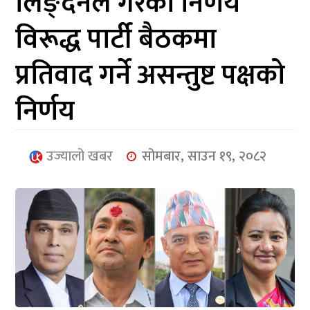
लिङ्देनले गरेका निर्णय
आर्थिक
विरूद्ध पार्टी बैठकमा
मनोरञ्जन
प्रतिवाद गर्ने असन्तुष्ट पक्षको
खेलकुद
निर्णय
अन्तर्राष्ट्रिय/
प्रबास
उज्यालो खबर
सोमबार, साउन १९, २०८२
युनिकोड