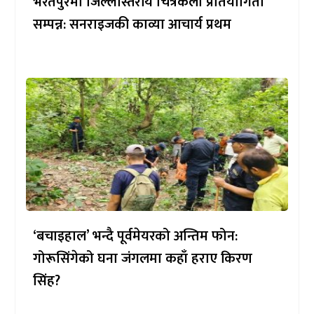
भरतपुरमा जिल्लास्तरीय चित्रकला प्रतियोगिता
सम्पन्न: सनराइजकी काव्या आचार्य प्रथम
‘बचाइहाल’ भन्दै पूर्वमेयरको अन्तिम फोन:
गोरूसिंगेको घना जंगलमा कहाँ हराए किरण
सिंह?