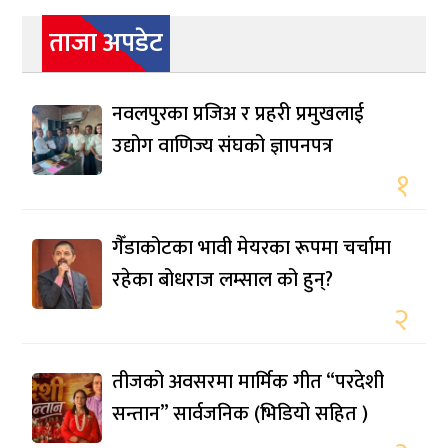
ताजा अपडेट
नवलपुरका प्रजिअ र प्रहरी प्रमुखलाई
उद्योग वाणिज्य संघको ज्ञापनपत्र
१
गैँडाकोटका भावी मेयरका रूपमा चर्चामा
रहेका बोधराज लम्साल को हुन्?
२
तीजको अवसरमा मार्मिक गीत “परदेशी
सन्तान” सार्वजनिक (भिडियो सहित )