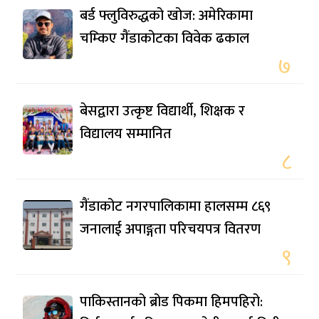
बर्ड फ्लुविरुद्धको खोज: अमेरिकामा
चम्किए गैंडाकोटका विवेक ढकाल
७
बेसद्वारा उत्कृष्ट विद्यार्थी, शिक्षक र
विद्यालय सम्मानित
८
गैंडाकोट नगरपालिकामा हालसम्म ८६९
जनालाई अपाङ्गता परिचयपत्र वितरण
९
पाकिस्तानको ब्रोड पिकमा हिमपहिरो: