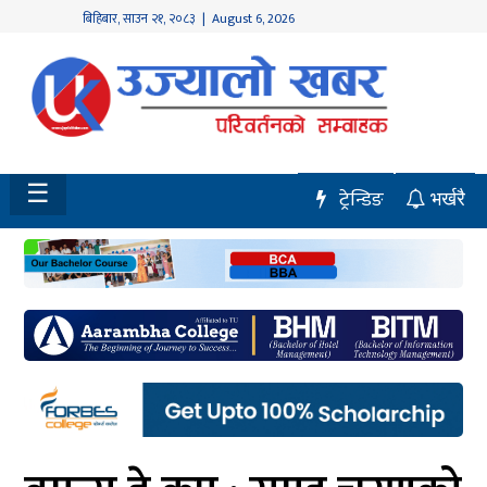
बिहिबार
,
साउन
२१
,
२०८३
| August 6, 2026
होमपेज
नवलपुर
विशेष
☰
ट्रेन्डिङ
भर्खरै
मध्य
नेपाल
चितवन
सेरोफेरो
समाचार
राजनीति