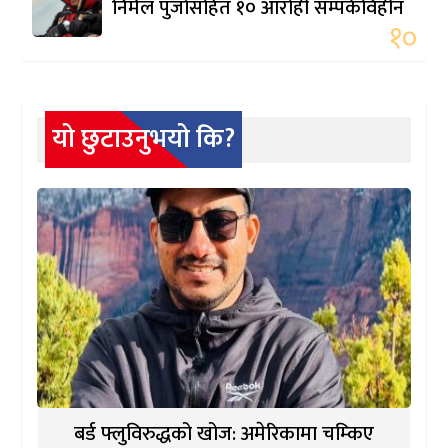
निर्मल पुर्जासहित १० आरोही सम्पर्कविहीन
१०
यो छुटाउनुभयो कि?
बर्ड फ्लुविरुद्धको खोज: अमेरिकामा चम्किए