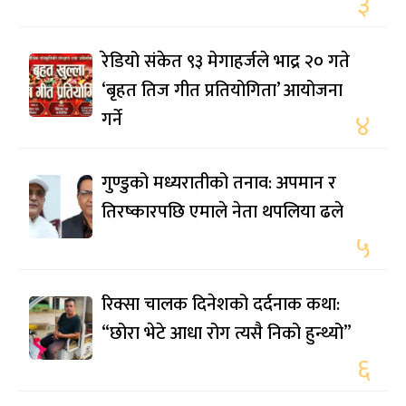
३
रेडियो संकेत ९३ मेगाहर्जले भाद्र २० गते
‘बृहत तिज गीत प्रतियोगिता’ आयोजना
गर्ने
४
गुण्डुको मध्यरातीको तनाव: अपमान र
तिरष्कारपछि एमाले नेता थपलिया ढले
५
रिक्सा चालक दिनेशको दर्दनाक कथा:
“छोरा भेटे आधा रोग त्यसै निको हुन्थ्यो”
६