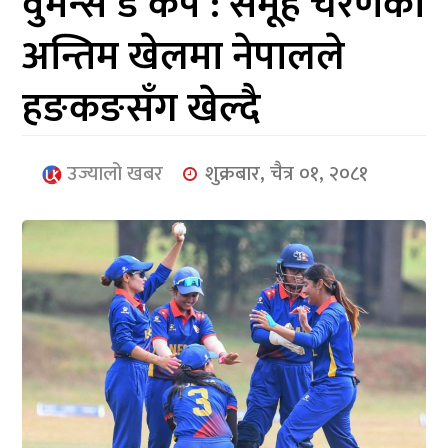
वुमन्स डे कप : समूह चरणको
आर्थिक
अन्तिम खेलमा नेपालले
मनोरञ्जन
हङकङसँग खेल्दै
खेलकुद
अन्तर्राष्ट्रिय/
उज्यालो खबर
शुक्रबार, चैत्र ०१, २०८१
प्रबास
युनिकोड