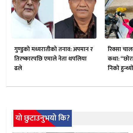
गुण्डुको मध्यरातीको तनाव: अपमान र
रिक्सा चाल
तिरष्कारपछि एमाले नेता थपलिया
कथा: “छोरा
ढले
निको हुन्थ्य
यो छुटाउनुभयो कि?