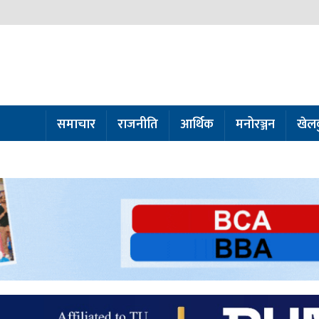
समाचार
राजनीति
आर्थिक
मनोरञ्जन
खेल
ो