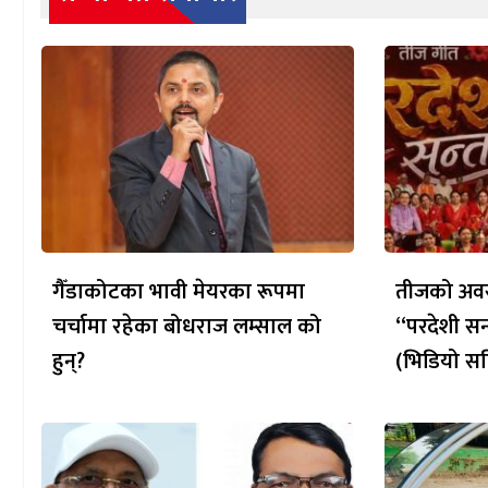
गैँडाकोटका भावी मेयरका रूपमा
तीजको अवस
चर्चामा रहेका बोधराज लम्साल को
“परदेशी सन
हुन्?
(भिडियो सह