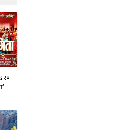
्र २०
ा’