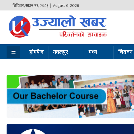
बिहिबार
,
साउन
२१
,
२०८३
| August 6, 2026
होमपेज
नवलपुर
विशेष
☰
होमपेज
नवलपुर
मध्य
चितवन
विशेष
नेपाल
सेरोफेर
मध्य
नेपाल
चितवन
सेरोफेरो
समाचार
राजनीति