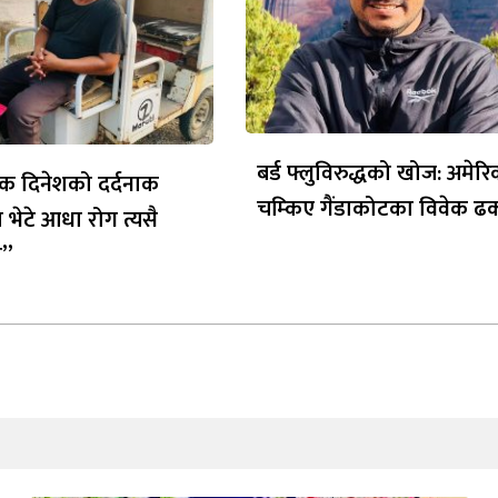
बर्ड फ्लुविरुद्धको खोज: अमेर
क दिनेशको दर्दनाक
चम्किए गैंडाकोटका विवेक ढ
 भेटे आधा रोग त्यसै
ो”