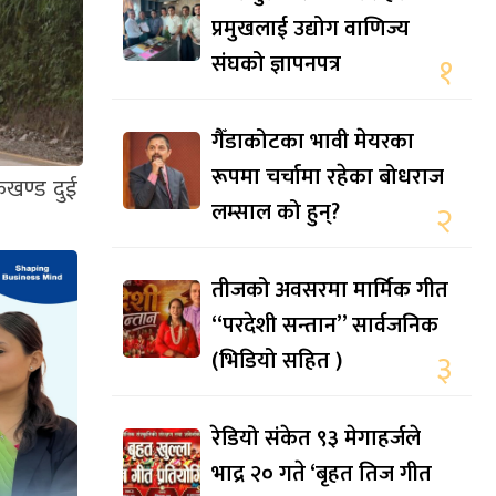
प्रमुखलाई उद्योग वाणिज्य
संघको ज्ञापनपत्र
१
गैँडाकोटका भावी मेयरका
रूपमा चर्चामा रहेका बोधराज
कखण्ड दुई
लम्साल को हुन्?
२
तीजको अवसरमा मार्मिक गीत
“परदेशी सन्तान” सार्वजनिक
(भिडियो सहित )
३
रेडियो संकेत ९३ मेगाहर्जले
भाद्र २० गते ‘बृहत तिज गीत