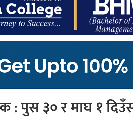
 : पुस ३० र माघ १ दिउँ