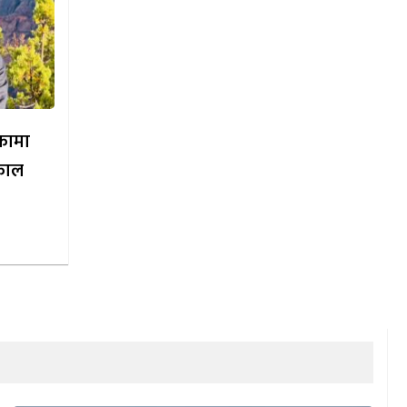
िकामा
काल