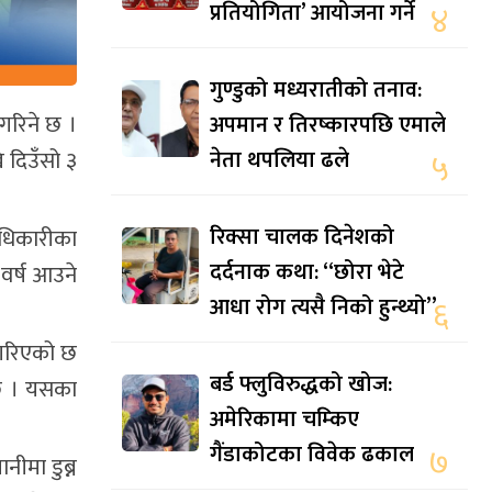
प्रतियोगिता’ आयोजना गर्ने
४
गुण्डुको मध्यरातीको तनाव:
अपमान र तिरष्कारपछि एमाले
गरिने छ ।
नेता थपलिया ढले
५
 दिउँसो ३
रिक्सा चालक दिनेशको
अधिकारीका
दर्दनाक कथा: “छोरा भेटे
वर्ष आउने
आधा रोग त्यसै निको हुन्थ्यो”
६
ा गरिएको छ
बर्ड फ्लुविरुद्धको खोज:
 छ । यसका
अमेरिकामा चम्किए
गैंडाकोटका विवेक ढकाल
७
ीमा डुब्न