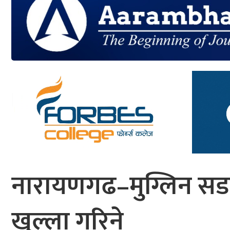
आर्थिक
मनोरञ्जन
खेलकुद
अन्तर्राष्ट्रिय/
प्रबास
युनिकोड
नारायणगढ–मुग्लिन सडक
खुल्ला गरिने