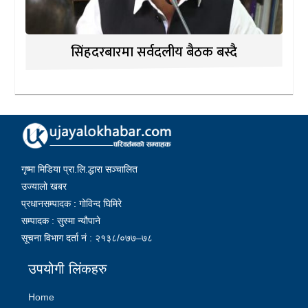
सिंहदरबारमा सर्वदलीय बैठक बस्दै
गृष्मा मिडिया प्रा.लि.द्धारा सञ्चालित
उज्यालो खबर
प्रधानसम्पादक : गोविन्द घिमिरे
सम्पादक : सुस्मा न्यौपाने
सूचना विभाग दर्ता नं : २१३८/०७७–७८
उपयोगी लिंकहरु
Home