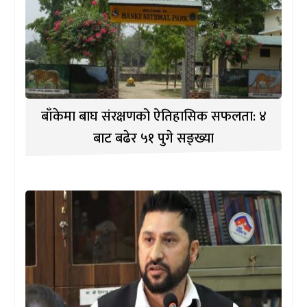
बाँकेमा बाघ संरक्षणको ऐतिहासिक सफलता: ४
बाट बढेर ५१ पुगे सङ्ख्या