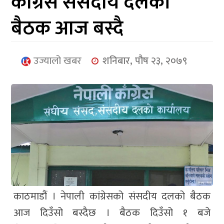
कांग्रेस संसदीय दलको
आर्थिक
बैठक आज बस्दै
मनोरञ्जन
खेलकुद
उज्यालो खबर
शनिबार, पौष २३, २०७९
अन्तर्राष्ट्रिय/
प्रबास
युनिकोड
काठमाडौं । नेपाली कांग्रेसको संसदीय दलको बैठक
आज दिउँसो बस्दैछ । बैठक दिउँसो १ बजे