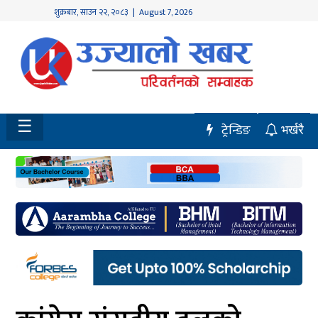
शुक्रबार
,
साउन
२२
,
२०८३
| August 7, 2026
होमपेज
नवलपुर
विशेष
☰
ट्रेन्डिङ
भर्खरै
मध्य
नेपाल
चितवन
सेरोफेरो
समाचार
राजनीति