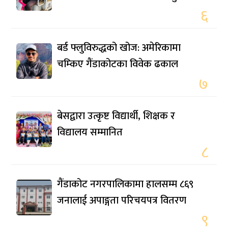
६
बर्ड फ्लुविरुद्धको खोज: अमेरिकामा
चम्किए गैंडाकोटका विवेक ढकाल
७
बेसद्वारा उत्कृष्ट विद्यार्थी, शिक्षक र
विद्यालय सम्मानित
८
गैंडाकोट नगरपालिकामा हालसम्म ८६९
जनालाई अपाङ्गता परिचयपत्र वितरण
९