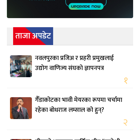
ताजा अपडेट
नवलपुरका प्रजिअ र प्रहरी प्रमुखलाई
उद्योग वाणिज्य संघको ज्ञापनपत्र
१
गैँडाकोटका भावी मेयरका रूपमा चर्चामा
रहेका बोधराज लम्साल को हुन्?
२