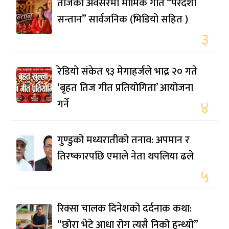
तीजको अवसरमा मार्मिक गीत “परदेशी
सन्तान” सार्वजनिक (भिडियो सहित )
३
रेडियो संकेत ९३ मेगाहर्जले भाद्र २० गते
‘बृहत तिज गीत प्रतियोगिता’ आयोजना
गर्ने
४
गुण्डुको मध्यरातीको तनाव: अपमान र
तिरष्कारपछि एमाले नेता थपलिया ढले
५
रिक्सा चालक दिनेशको दर्दनाक कथा:
“छोरा भेटे आधा रोग त्यसै निको हुन्थ्यो”